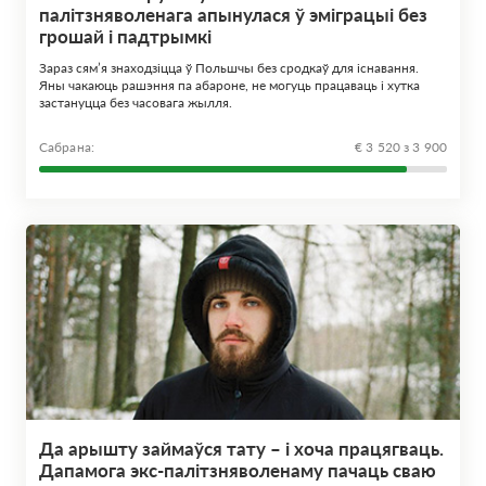
палітзняволенага апынулася ў эміграцыі без
грошай і падтрымкі
Зараз сям’я знаходзіцца ў Польшчы без сродкаў для існавання.
Яны чакаюць рашэння па абароне, не могуць працаваць і хутка
застануцца без часовага жылля.
Сабрана:
€ 3 520 з 3 900
Да арышту займаўся тату – і хоча працягваць.
Дапамога экс-палітзняволенаму пачаць сваю