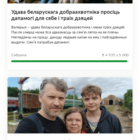
Удава беларускага добраахвотніка просіць
дапамогі для сябе і траіх дзяцей
Валерыя – удава беларускага добраахвотніка і мама траіх дзяцей.
Пасля смерці мужа ўся адказнасць за сям’ю лягла на яе плечы.
Нягледзячы на працу, даходу ледзьве хапае на ежу і паўсядзённыя
выдаткі. Сям’я патрабуе дапамогі.
Сабрана:
€ 4 935 з 5 000