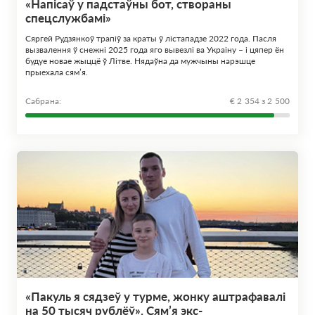
«Напісаў у падстаўны бот, створаны
спецслужбамі»
Сяргей Рудзянкоў трапіў за краты ў лістападзе 2022 года. Пасля
вызвалення ў снежні 2025 года яго вывезлі ва Украіну – і цяпер ён
будуе новае жыццё ў Літве. Нядаўна да мужчыны нарэшце
прыехала сям’я.
Сабрана:
€ 2 354 з 2 500
«Пакуль я сядзеў у турме, жонку аштрафавалі
на 50 тысяч рублёў». Сям’я экс-