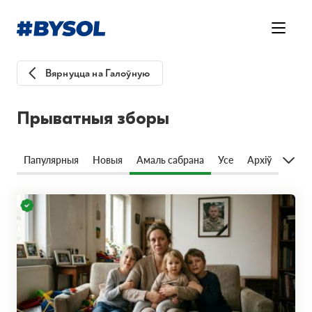
Вярнуцца на Галоўную
Прыватныя зборы
Папулярныя
Новыя
Амаль сабрана
Усе
Архіў