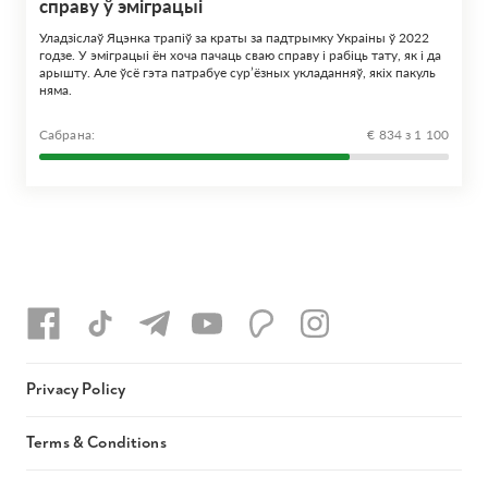
справу ў эміграцыі
Уладзіслаў Яцэнка трапіў за краты за падтрымку Украіны ў 2022
годзе. У эміграцыі ён хоча пачаць сваю справу і рабіць тату, як і да
арышту. Але ўсё гэта патрабуе сур’ёзных укладанняў, якіх пакуль
няма.
Сабрана:
€ 834 з 1 100
Privacy Policy
Terms & Conditions