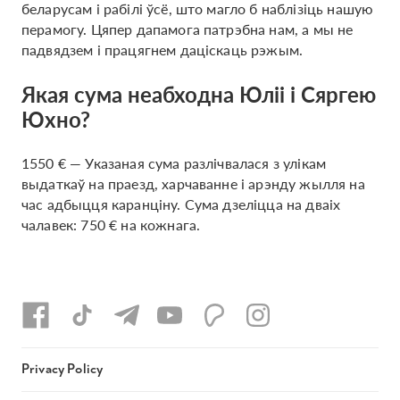
беларусам і рабілі ўсё, што магло б наблізіць нашую
перамогу. Цяпер дапамога патрэбна нам, а мы не
падвядзем і працягнем даціскаць рэжым.
Якая сума неабходна Юліі і Сяргею
Юхно?
1550 € — Указаная сума разлічвалася з улікам
выдаткаў на праезд, харчаванне і арэнду жылля на
час адбыцця каранціну. Сума дзеліцца на дваіх
чалавек: 750 € на кожнага.
Privacy Policy