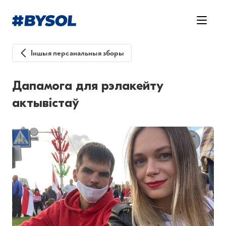
Іншыя персанальныя зборы
Дапамога для рэлакейту
актывістаў