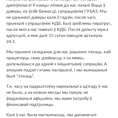
дапоўнілася! У канцы ліпеня да нас пачалі біцца ў
дзверы, па ўсёй бачнасці, супрацоўнікі ГУБАЗ. Мы
не адчынялі дзверы каля 2 гадзін, пасля чаго
прыехалі супрацоўнікі КДБ. Быў зроблены ператрус,
пасля якога нас павезлі ў КДБ. Пасля допыту мужа
адпусцілі, а мне далі 15 сутак паводле артыкула
24.3.
Мы прынялі складанае для нас рашэнне з'ехаць, каб
працягнуць сваю дзейнасць з-за мяжы,
далучыўшыся да адной з ініцыятываў супраціву. А
апошнія падзеі гэтаму паспрыялі, і мы вымушаныя
былі “з'ехаць”.
Т.к. часу на падрыхтоўку нармальнага ад'езду ў нас
не было, а на новым месцы мы пакуль не
ўладкованыя афіцыйна, мы маем патрэбу ў
фінансавай падтрымцы.
Калі ў нас была магчымасьць, мы дапамагалі