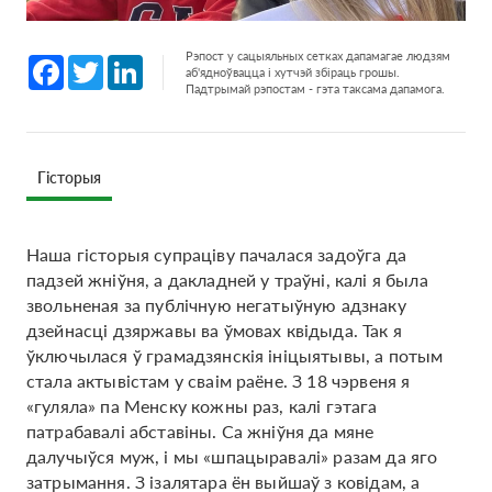
Рэпост у сацыяльных сетках дапамагае людзям
Facebook
Twitter
LinkedIn
аб'ядноўвацца і хутчэй збіраць грошы.
Падтрымай рэпостам - гэта таксама дапамога.
Гісторыя
Наша гісторыя супраціву пачалася задоўга да
падзей жніўня, а дакладней у траўні, калі я была
звольненая за публічную негатыўную адзнаку
дзейнасці дзяржавы ва ўмовах квідыда. Так я
ўключылася ў грамадзянскія ініцыятывы, а потым
стала актывістам у сваім раёне. З 18 чэрвеня я
«гуляла» па Менску кожны раз, калі гэтага
патрабавалі абставіны. Са жніўня да мяне
далучыўся муж, і мы «шпацыравалі» разам да яго
затрымання. З ізалятара ён выйшаў з ковідам, а