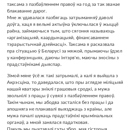
таксама з пазбаўленнем правоў на год за так званае
блакаванне дарог.
Мне ж удавалася пазбягаць затрыманняў даволі
доўга, хаця я вельмі актыўна ўключылася ў жыццё
раёна, займаючыся тым, што сягоння называюць
«арганізацыяй, каардынацыяй, фінансаваннем
тэрарыстычнай дзейнасці». Таксама я расказвала
пра сітуацыю ў Беларусі за мяжой, прымаючы ўдзел
у канферэнцыях, даючы інтэрв'ю, маючы зносіны з
прадстаўнікамі дыяспар.
Зімой мяне ўсё ж такі затрымалі, а калі я выйшла з
Акрэсціна, то даведалася, што пры аглядзе міліцыяй
нашай кватэры зніклі грашовыя сродкі, а мужа
звольнілі з працы ў сувязі з пазбаўленнем правоў.
Такім чынам, мы абодва засталіся без працы і да
апошняга не планавалі выязджаць з краіны, але
мужа пачалі шукаць прадстаўнікі крымінальных
органаў, а мной занялася падатковая.
Пакуль мы рыхтавалі гэты збор, мая гісторыя