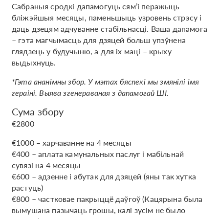
Сабраныя сродкі дапамогуць сям’і перажыць
бліжэйшыя месяцы, паменьшыць узровень стрэсу і
даць дзецям адчуванне стабільнасці. Ваша дапамога
– гэта магчымасць для дзяцей больш упэўнена
глядзець у будучыню, а для іх маці – крыху
выдыхнуць.
*Гэта ананімны збор. У мэтах бяспекі мы змянілі імя
гераіні. Выява згенераваная з дапамогай ШІ.
Сума збору
€2800
€1000 – харчаванне на 4 месяцы
€400 – аплата камунальных паслуг і мабільнай
сувязі на 4 месяцы
€600 – адзенне і абутак для дзяцей (яны так хутка
растуць)
€800 – частковае пакрыццё даўгоў (Кацярына была
вымушана пазычаць грошы, калі зусім не было