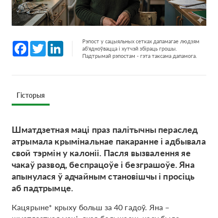
Рэпост у сацыяльных сетках дапамагае людзям
Facebook
Twitter
LinkedIn
аб'ядноўвацца і хутчэй збіраць грошы.
Падтрымай рэпостам - гэта таксама дапамога.
Гісторыя
Шматдзетная маці праз палітычны пераслед
атрымала крымінальнае пакаранне і адбывала
свой тэрмін у калоніі. Пасля вызвалення яе
чакаў развод, беспрацоўе і безграшоўе. Яна
апынулася ў адчайным становішчы і просіць
аб падтрымце.
Кацярыне* крыху больш за 40 гадоў. Яна –