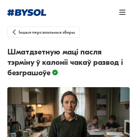
Іншыя персанальныя зборы
Шматдзетную маці пасля
тэрміну ў калоніі чакаў развод і
безграшоўе