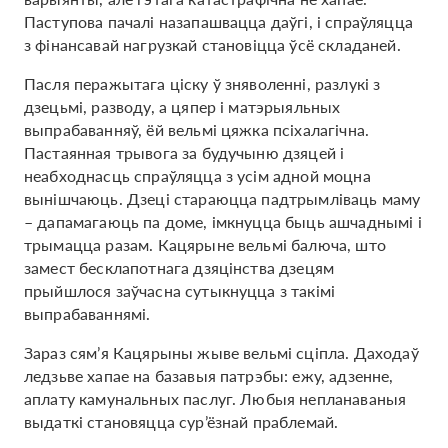
Паступова пачалі назапашвацца даўгі, і спраўляцца
з фінансавай нагрузкай становіцца ўсё складаней.
Пасля перажытага ціску ў зняволенні, разлукі з
дзецьмі, разводу, а цяпер і матэрыяльных
выпрабаванняў, ёй вельмі цяжка псіхалагічна.
Пастаянная трывога за будучыню дзяцей і
неабходнасць спраўляцца з усім адной моцна
вынішчаюць. Дзеці стараюцца падтрымліваць маму
– дапамагаюць па доме, імкнуцца быць ашчаднымі і
трымацца разам. Кацярыне вельмі балюча, што
замест бесклапотнага дзяцінства дзецям
прыйшлося заўчасна сутыкнуцца з такімі
выпрабаваннямі.
Зараз сям’я Кацярыны жыве вельмі сціпла. Даходаў
ледзьве хапае на базавыя патрэбы: ежу, адзенне,
аплату камунальных паслуг. Любыя непланаваныя
выдаткі становяцца сур’ёзнай праблемай.