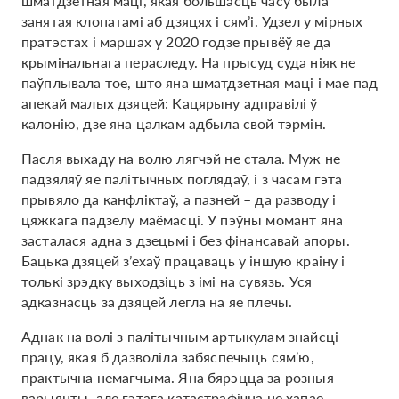
шматдзетная маці, якая большасць часу была
занятая клопатамі аб дзяцях і сям’і. Удзел у мірных
пратэстах і маршах у 2020 годзе прывёў яе да
крымінальнага пераследу. На прысуд суда ніяк не
паўплывала тое, што яна шматдзетная маці і мае пад
апекай малых дзяцей: Кацярыну адправілі ў
калонію, дзе яна цалкам адбыла свой тэрмін.
Пасля выхаду на волю лягчэй не стала. Муж не
падзяляў яе палітычных поглядаў, і з часам гэта
прывяло да канфліктаў, а пазней – да разводу і
цяжкага падзелу маёмасці. У пэўны момант яна
засталася адна з дзецьмі і без фінансавай апоры.
Бацька дзяцей з’ехаў працаваць у іншую краіну і
толькі зрэдку выходзіць з імі на сувязь. Уся
адказнасць за дзяцей легла на яе плечы.
Аднак на волі з палітычным артыкулам знайсці
працу, якая б дазволіла забяспечыць сям’ю,
практычна немагчыма. Яна бярэцца за розныя
варыянты, але гэтага катастрафічна не хапае.