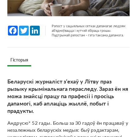
Рэпост у сацыяльных сетках дапамагае людзям
Facebook
Twitter
LinkedIn
аб'ядноўвацца і хутчэй збіраць грошы.
Падтрымай рэпостам - гэта таксама дапамога.
Гісторыя
Беларускі журналіст з’ехаў у Літву праз
рызыку крымінальнага пераследу. Зараз ён ня
можа знайсці працу па прафесіі і просіць
дапамогі, каб аплаціць жыллё, побыт і
прадукты.
Андрусю* 52 гады. Больш за 30 гадоў ён працаваў у
незалежных беларускіх медыя: быў рэдактарам,
журналістам, супрацоўнічаў з рознымі выданнямі,