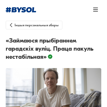
Іншыя персанальныя зборы
«Займаюся прыбіраннем
гарадскіх вуліц. Праца пакуль
нестабільная»