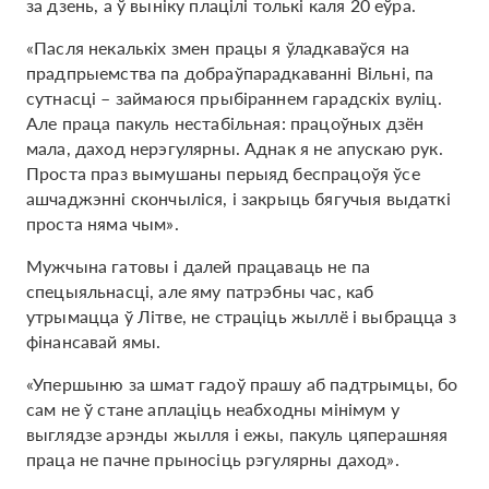
за дзень, а ў выніку плацілі толькі каля 20 еўра.
«Пасля некалькіх змен працы я ўладкаваўся на
прадпрыемства па добраўпарадкаванні Вільні, па
сутнасці – займаюся прыбіраннем гарадскіх вуліц.
Але праца пакуль нестабільная: працоўных дзён
мала, даход нерэгулярны. Аднак я не апускаю рук.
Проста праз вымушаны перыяд беспрацоўя ўсе
ашчаджэнні скончыліся, і закрыць бягучыя выдаткі
проста няма чым».
Мужчына гатовы і далей працаваць не па
спецыяльнасці, але яму патрэбны час, каб
утрымацца ў Літве, не страціць жыллё і выбрацца з
фінансавай ямы.
«Упершыню за шмат гадоў прашу аб падтрымцы, бо
сам не ў стане аплаціць неабходны мінімум у
выглядзе арэнды жылля і ежы, пакуль цяперашняя
праца не пачне прыносіць рэгулярны даход».