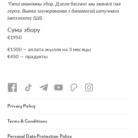
*Гэта ананімны збор. Дзеля бяспекі мы змянілі імя
героя. Выява згенераваная з дапамогай штучнага
інтэлекту (ШІ).
Сума збору
€1950
€1500 — аплата жылля на 3 месяцы
€450 — прадукты
Privacy Policy
Terms & Conditions
Personal Data Protection Policy