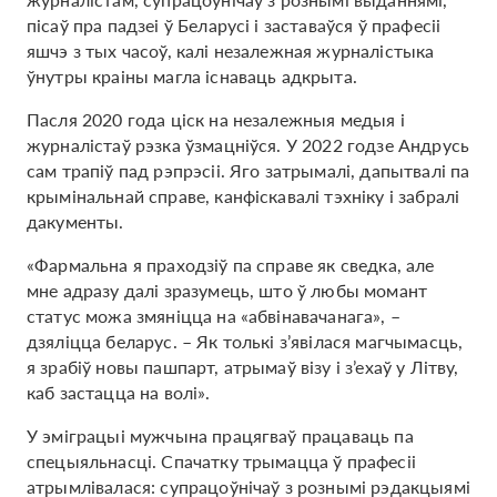
пісаў пра падзеі ў Беларусі і заставаўся ў прафесіі
яшчэ з тых часоў, калі незалежная журналістыка
ўнутры краіны магла існаваць адкрыта.
Пасля 2020 года ціск на незалежныя медыя і
журналістаў рэзка ўзмацніўся. У 2022 годзе Андрусь
сам трапіў пад рэпрэсіі. Яго затрымалі, дапытвалі па
крымінальнай справе, канфіскавалі тэхніку і забралі
дакументы.
«Фармальна я праходзіў па справе як сведка, але
мне адразу далі зразумець, што ў любы момант
статус можа змяніцца на «абвінавачанага», –
дзяліцца беларус. – Як толькі з’явілася магчымасць,
я зрабіў новы пашпарт, атрымаў візу і з’ехаў у Літву,
каб застацца на волі».
У эміграцыі мужчына працягваў працаваць па
спецыяльнасці. Спачатку трымацца ў прафесіі
атрымлівалася: супрацоўнічаў з рознымі рэдакцыямі