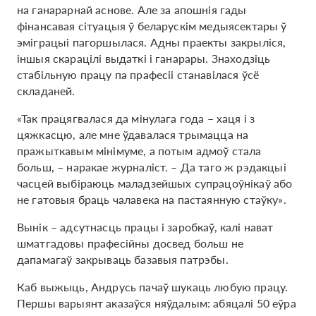
на ганарарнай аснове. Але за апошнія гады
фінансавая сітуацыя ў беларускім медыясектары ў
эміграцыі пагоршылася. Адны праекты закрыліся,
іншыя скарацілі выдаткі і ганарары. Знаходзіць
стабільную працу па прафесіі станавілася ўсё
складаней.
«Так працягвалася да мінулага года – хаця і з
цяжкасцю, але мне ўдавалася трымацца на
пражыткавым мінімуме, а потым адмоў стала
больш, – наракае журналіст. – Да таго ж рэдакцыі
часцей выбіраюць маладзейшых супрацоўнікаў або
не гатовыя браць чалавека на пастаянную стаўку».
Вынік – адсутнасць працы і заробкаў, калі нават
шматгадовы прафесійны досвед больш не
дапамагаў закрываць базавыя патрэбы.
Каб выжыць, Андрусь пачаў шукаць любую працу.
Першы варыянт аказаўся няўдалым: абяцалі 50 еўра