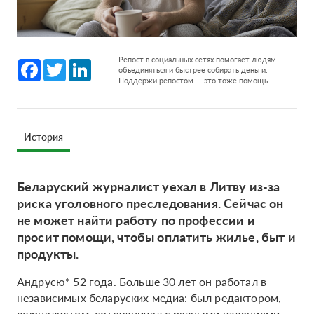
Репост в социальных сетях помогает людям
Facebook
Twitter
LinkedIn
объединяться и быстрее собирать деньги.
Поддержи репостом — это тоже помощь.
История
Беларуский журналист уехал в Литву из-за
риска уголовного преследования. Сейчас он
не может найти работу по профессии и
просит помощи, чтобы оплатить жилье, быт и
продукты.
Андрусю* 52 года. Больше 30 лет он работал в
независимых беларуских медиа: был редактором,
журналистом, сотрудничал с разными изданиями,