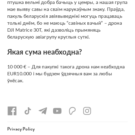
птушка вельмі добра бачыць у цемры, а нашая група
мае выяву савы на сваім нарукаўным знаку. Праўда,
пакуль беларускія авіявыведнікі могуць працаваць
толькі днём, бо не маюць “савіных вачый” – дрона
DJI Matrice 30T, які дазволіць прымяняць
беларускую авіагрупу круглыя суткі.
Якая сума неабходна?
10 000 € – Для пакупкі такога дрона нам неабходна
EUR10.000 і мы будзем ўдзячныя вам за любы
ўнёсак.
Privacy Policy