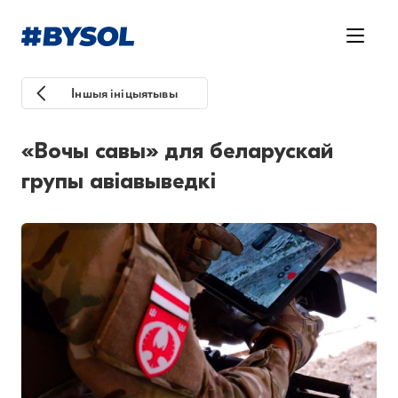
Іншыя ініцыятывы
«Вочы савы» для беларускай
групы авіавыведкі