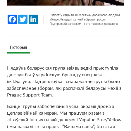
Рэпост у сацыяльных сетках дапамагае людзям
Facebook
Twitter
LinkedIn
аб'ядноўвацца і хутчэй збіраць грошы.
Падтрымай рэпостам - гэта таксама дапамога.
Гісторыя
Нядаўна беларуская група авіявыведкі прыступіла
да службы ў украінскую брыгаду спецназа
ім.І.Багуна. Падрыхтоўка і снаражэнне групы было
забяспечанае зборам, які распачалі беларусы Чэхіі з
Prague Support Team.
Байцы групы забяспечаныя ўсім, акрамя дрона з
цеплавізійнай камерай. Мы працуем разам з
літоўскай ініцыятывай дапамогі Украіне Blue/Yellow
і мы назвалі гэты праект “Вачыма савы”, бо гэтая