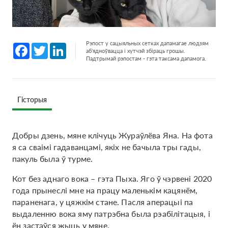
Рэпост у сацыяльных сетках дапамагае людзям
Facebook
Twitter
LinkedIn
аб'ядноўвацца і хутчэй збіраць грошы.
Падтрымай рэпостам - гэта таксама дапамога.
Гісторыя
Добры дзень, мяне клічуць Жураўлёва Яна. На фота
я са сваімі гадаванцамі, якіх не бачыла тры гады,
пакуль была ў турме.
Кот без аднаго вока – гэта Пыха. Яго ў чэрвені 2020
года прынеслі мне на працу маленькім кацянём,
параненага, у цяжкім стане. Пасля аперацыі па
выдаленню вока яму патрэбна была рэабілітацыя, і
ён застаўся жыць у мяне.