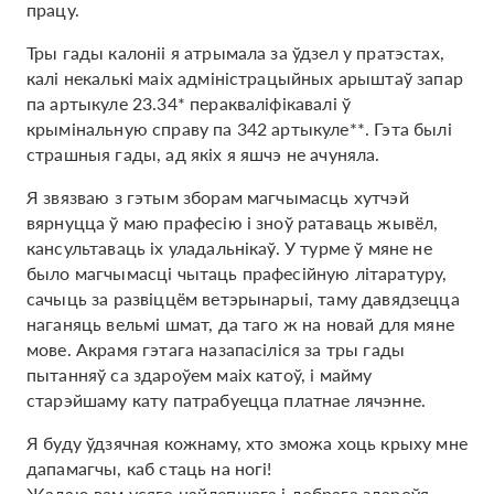
працу.
Тры гады калоніі я атрымала за ўдзел у пратэстах,
калі некалькі маіх адміністрацыйных арыштаў запар
па артыкуле 23.34* перакваліфікавалі ў
крымінальную справу па 342 артыкуле**. Гэта былі
страшныя гады, ад якіх я яшчэ не ачуняла.
Я звязваю з гэтым зборам магчымасць хутчэй
вярнуцца ў маю прафесію і зноў ратаваць жывёл,
кансультаваць іх уладальнікаў. У турме ў мяне не
было магчымасці чытаць прафесійную літаратуру,
сачыць за развіццём ветэрынарыі, таму давядзецца
наганяць вельмі шмат, да таго ж на новай для мяне
мове. Акрамя гэтага назапасіліся за тры гады
пытанняў са здароўем маіх катоў, і майму
старэйшаму кату патрабуецца платнае лячэнне.
Я буду ўдзячная кожнаму, хто зможа хоць крыху мне
дапамагчы, каб стаць на ногі!
Жадаю вам усяго найлепшага і добрага здароўя