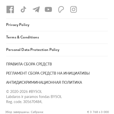
Privacy Policy
Terms & Conditions
Personal Data Protection Policy
ПРАВИЛА СБОРА СРЕДСТВ
РЕГЛАМЕНТ СБОРА СРЕДСТВ НА ИНИЦИАТИВЫ
АНТИДИСКРИМИНАЦИОННАЯ ПОЛИТИКА
© 2020-2026 #BYSOL
Labdaros ir paramos fondas BYSOL
Reg. code. 305670484,
Adress Vilniaus r. sav., Rudaminos sen., Skrabinės k., Skrabinės
g.17-1, LT-13253
Збор завершаны. Сабрана:
€ 3 768 з 3 000