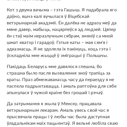
Кот з двума вачыма – гэта Гашыш. Я падабрала яго
даўно, яшчэ калі вучылася ў Віцебскай
ветэрынарнай акадэміі. Ён далёка не адразу меў да
мяне давер, мабыць, нацярпеўся ад людзей. Цяпер
ён стаў маім неразлучным сябрам, змяніў са мной
шмат кватэр і гарадоў. Гэтыя каты – мая сям'я і
адказнасць. Я не здолела іх пакінуць, хоць гэта і
ўскладніла мне жыццё ў эміграцыі ў Польшчы.
Пакідаць Беларусь мне давялося спешна, бо
страшна было пасля вызвалення зноў трапіць за
краты. Праз абмежаванасць часу да пераезду я не
паспела падрыхтавацца, і амаль раптоўна для сябе
апынулася ў чужой краіне без грошай і рэчаў.
Да затрымання я жыла ў Менску, працавала
ветэрынарным лекарам. Амаль увесь свой час я
прысвячала працы і ў любы час была даступная
ўладальнікам маіх пацыентаў. Я вельмі любіла сваю