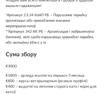
вашым гадаванцам!
*Артыкул 23.34 КоАП РБ – Парушэнне парадку
арганізацыі або правядзення масавых
мерапрыемстваў.
**Артыкул 342 КК РБ – Арганізацыя і падрыхтоўка
дзеянняў, якія груба парушаюць грамадскі парадак,
або актыўны ўдзел у іх.
Сума збору
€3000
€1800 – арэнда жылля на першых 3 месяца
€800 – курсы ветэрынарныя (розныя профілі)
€400 – выдаткі на лячэнне старога ката і корм для
катоў