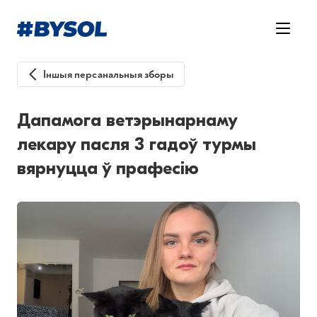
Іншыя персанальныя зборы
Дапамога ветэрынарнаму
лекару пасля 3 гадоў турмы
вярнуцца ў прафесію