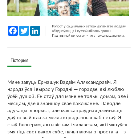
Рэпост у сацыяльных сетках дапамагае людзям
Facebook
Twitter
LinkedIn
аб'ядноўвацца і хутчэй збіраць грошы.
Падтрымай рэпостам - гэта таксама дапамога.
Гісторыя
Мяне завуць Ермашук Вадзім Аляксандравіч. Я
нарадзіўся і вырас у Горадні — горадзе, які люблю
ўсёй душой. Ён стаў для мяне не толькі домам, але і
месцам, дзе я знайшоў сваё пакліканне. Паводле
адукацыі я юрыст, але мая сапраўдная дзейнасць
даўно выйшла за межы юрыдычных кабінетаў. Я
стаў блогерам, актывістам і чалавекам, які імкнуўся
змяніць свет вакол сябе, пачынаючы з простага – з