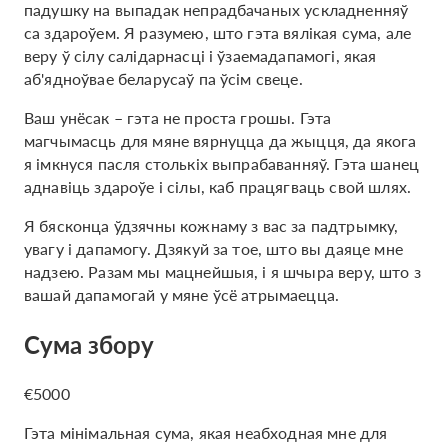
падушку на выпадак непрадбачаных ускладненняў
са здароўем. Я разумею, што гэта вялікая сума, але
веру ў сілу салідарнасці і ўзаемадапамогі, якая
аб'ядноўвае беларусаў па ўсім свеце.
Ваш унёсак – гэта не проста грошы. Гэта
магчымасць для мяне вярнуцца да жыцця, да якога
я імкнуся пасля столькіх выпрабаванняў. Гэта шанец
аднавіць здароўе і сілы, каб працягваць свой шлях.
Я бясконца ўдзячны кожнаму з вас за падтрымку,
увагу і дапамогу. Дзякуй за тое, што вы даяце мне
надзею. Разам мы мацнейшыя, і я шчыра веру, што з
вашай дапамогай у мяне ўсё атрымаецца.
Сума збору
€5000
Гэта мінімальная сума, якая неабходная мне для