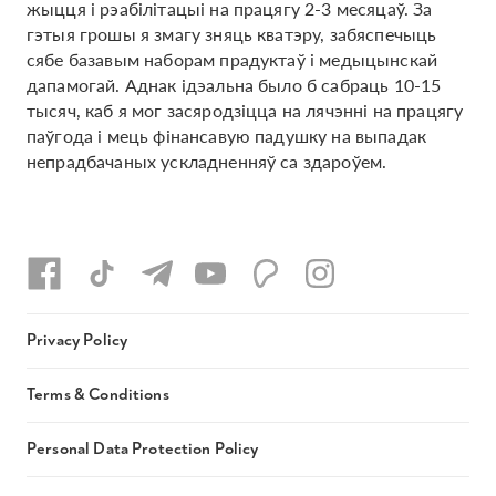
жыцця і рэабілітацыі на працягу 2-3 месяцаў. За
гэтыя грошы я змагу зняць кватэру, забяспечыць
сябе базавым наборам прадуктаў і медыцынскай
дапамогай. Аднак ідэальна было б сабраць 10-15
тысяч, каб я мог засяродзіцца на лячэнні на працягу
паўгода і мець фінансавую падушку на выпадак
непрадбачаных ускладненняў са здароўем.
Privacy Policy
Terms & Conditions
Personal Data Protection Policy