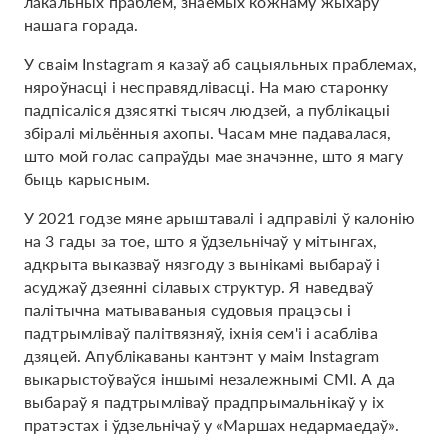
лакальных праблем, знаёмых кожнаму жыхару
нашага горада.
У сваім Instagram я казаў аб сацыяльных праблемах,
няроўнасці і несправядлівасці. На маю старонку
падпісаліся дзясяткі тысяч людзей, а публікацыі
збіралі мільённыя ахопы. Часам мне падавалася,
што мой голас сапраўды мае значэнне, што я магу
быць карысным.
У 2021 годзе мяне арыштавалі і адправілі ў калонію
на 3 гады за тое, што я ўдзельнічаў у мітынгах,
адкрыта выказваў нязгоду з вынікамі выбараў і
асуджаў дзеянні сілавых структур. Я наведваў
палітычна матываваныя судовыя працэсы і
падтрымліваў палітвязняў, іхнія сем'і і асабліва
дзяцей. Апублікаваны кантэнт у маім Instagram
выкарыстоўваўся іншымі незалежнымі СМІ. А да
выбараў я падтрымліваў прадпрымальнікаў у іх
пратэстах і ўдзельнічаў у «Маршах недармаедаў».