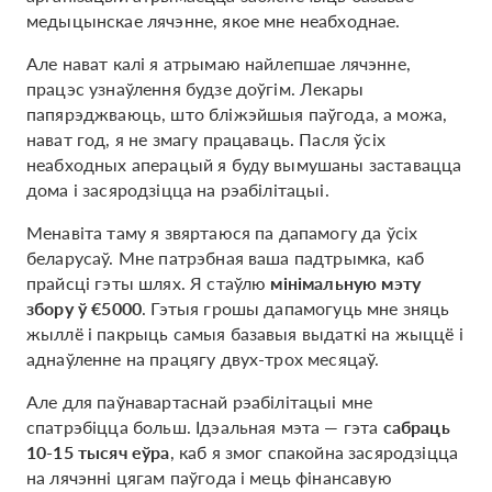
медыцынскае лячэнне, якое мне неабходнае.
Але нават калі я атрымаю найлепшае лячэнне,
працэс узнаўлення будзе доўгім. Лекары
папярэджваюць, што бліжэйшыя паўгода, а можа,
нават год, я не змагу працаваць. Пасля ўсіх
неабходных аперацый я буду вымушаны заставацца
дома і засяродзіцца на рэабілітацыі.
Менавіта таму я звяртаюся па дапамогу да ўсіх
беларусаў. Мне патрэбная ваша падтрымка, каб
прайсці гэты шлях. Я стаўлю
мінімальную мэту
збору ў €5000
. Гэтыя грошы дапамогуць мне зняць
жыллё і пакрыць самыя базавыя выдаткі на жыццё і
аднаўленне на працягу двух-трох месяцаў.
Але для паўнавартаснай рэабілітацыі мне
спатрэбіцца больш. Ідэальная мэта — гэта
сабраць
10-15 тысяч еўра
, каб я змог спакойна засяродзіцца
на лячэнні цягам паўгода і мець фінансавую