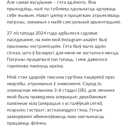
Але самае вусцішнае – гэта адзінота. Яна
прыходзіць, калі ты губляеш здольнасць адчуваць
сябе жывым. Нават цяпер я працягваю атрымліваць
пагрозы, звязаныя з маёй сэксуальнай арыентацыяй.
27 лістапада 2024 года адбылося судовае
паседжанне, на якім мой Instagram-акаўнт быў
прызнаны экстрэмісцкім. Гэта быў яшчэ адзін
сігнал, што ў Беларусі для мяне не засталося месца.
Пагрозы працягвалі паступаць, і мне давялося
тэрмінова пакінуць краіну.
Мой стан здароўя таксама сур'ёзна пацярпеў праз
хваробы, атрыманыя ў зняволенні. Сярод іх:
злаякасная меланома 3-й стадыі (2Б), для лячэння
якой была праведзена аперацыя; двухбаковая
пахвінная кіла (аперацыя з усталёўкай сеткі);
псарыяз; гастрыт; астэахандроз і інш. Гэтыя
захворванні абмяжоўваюць маю магчымасць
працаваць фізічна.