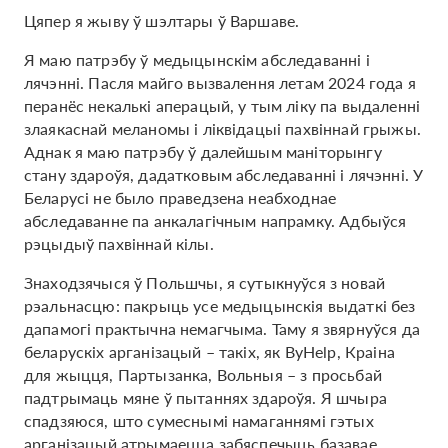
Цяпер я жыву ў шэлтары ў Варшаве.
Я маю патрэбу ў медыцынскім абследаванні і
лячэнні. Пасля майго вызвалення летам 2024 года я
перанёс некалькі аперацый, у тым ліку па выдаленні
злаякаснай меланомы і ліквідацыі пахвіннай грыжы.
Аднак я маю патрэбу ў далейшым маніторынгу
стану здароўя, дадатковым абследаванні і лячэнні. У
Беларусі не было праведзена неабходнае
абследаванне па анкалагічным напрамку. Адбыўся
рэцыдыў пахвіннай кілы.
Знаходзячыся ў Польшчы, я сутыкнуўся з новай
рэальнасцю: пакрыць усе медыцынскія выдаткі без
дапамогі практычна немагчыма. Таму я звярнуўся да
беларускіх арганізацый – такіх, як ByHelp, Краіна
для жыцця, Партызанка, Вольныя – з просьбай
падтрымаць мяне ў пытаннях здароўя. Я шчыра
спадзяюся, што сумеснымі намаганнямі гэтых
арганізацый атрымаецца забяспечыць базавае