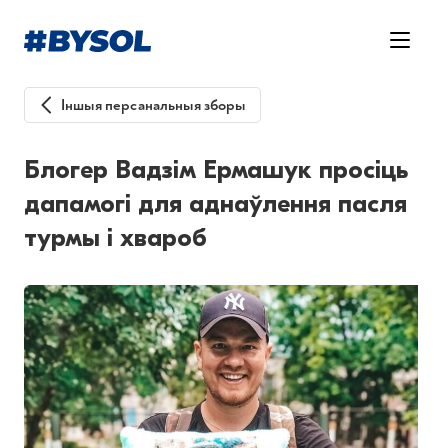
Іншыя персанальныя зборы
Блогер Вадзім Ермашук просіць
дапамогі для аднаўлення пасля
турмы і хвароб