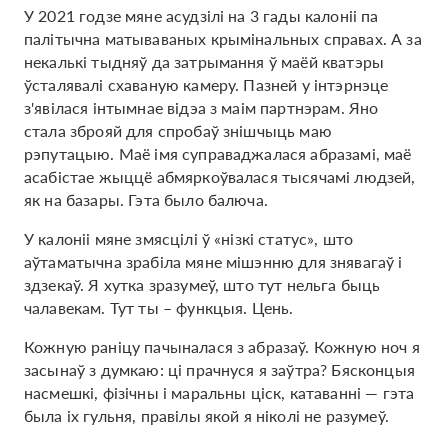
У 2021 годзе мяне асудзілі на 3 гады калоніі па
палітычна матываваных крымінальных справах. А за
некалькі тыдняў да затрымання ў маёй кватэры
ўсталявалі схаваную камеру. Пазней у інтэрнэце
з'явілася інтымнае відэа з маім партнэрам. Яно
стала зброяй для спробаў знішчыць маю
рэпутацыю. Маё імя суправаджалася абразамі, маё
асабістае жыццё абмяркоўвалася тысячамі людзей,
як на базары. Гэта было балюча.
У калоніі мяне змясцілі ў «нізкі статус», што
аўтаматычна зрабіла мяне мішэнню для знявагаў і
здзекаў. Я хутка зразумеў, што тут нельга быць
чалавекам. Тут ты – функцыя. Цень.
Кожную раніцу пачыналася з абразаў. Кожную ноч я
засынаў з думкаю: ці прачнуся я заўтра? Бясконцыя
насмешкі, фізічны і маральны ціск, катаванні — гэта
была іх гульня, правілы якой я ніколі не разумеў.