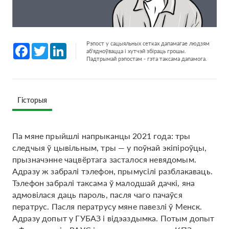
Рэпост у сацыяльных сетках дапамагае людзям
Facebook
Twitter
LinkedIn
аб'ядноўвацца і хутчэй збіраць грошы.
Падтрымай рэпостам - гэта таксама дапамога.
Гісторыя
Па мяне прыйшлі напрыканцы 2021 года: тры
следчыя ў цывільным, тры — у поўнай экіпіроўцы,
прызначэнне чацвёртага засталося невядомым.
Адразу ж забралі тэлефон, прымусілі разблакаваць.
Тэлефон забралі таксама ў малодшай дачкі, яна
адмовілася даць пароль, пасля чаго пачаўся
ператрус. Пасля ператрусу мяне павезлі ў Менск.
Адразу допыт у ГУБАЗ і відэаздымка. Потым допыт