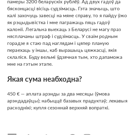
памеры 3200 беларускіх рублёў. Ад двух гадоў да
бясконцасці вісіць судзімасць. Гэта значыць, што
калі захочуць завесці на мяне справу, то я пайду ўжо
як рэцыдывістка і мне пагражаць пяць гадоў
калоніі. Легальна выехаць з Беларусі не магу праз
нясплачаны штраф і судзімасць. У сваім родным
горадзе я стаю пад наглядам і цяпер планую
пераехаць у іншы, каб вырашыць цяжкасці, якія
склаліся. Буду вельмі ўдзячная тым, хто дапаможа
мне на гэтым этапе.
Якая сума неабходна?
450 € — аплата арэнды за два месяцы (ўмова
арэндадаўцы); набыццё базавых прадуктаў; лекавыя
расходнікі; купля сезоннай верхняй вопраткі.