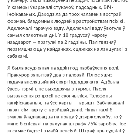
У камеры ўкаранялі стукачоў, падсадных, ВІЧ-
інфікаваных. Даходзіла да трох чалавек з вострай
формай, бяздомных людзей з растройствам псіхікі.
Адключалі гарачую ваду. Адключалі ваду ўвогуле ў
самыя спякотныя дні. У 18 градусаў марозу
наадварот — прагулкі па 2 гадзіны. Палітвязняў
перамяшчаюць у кайданках, сцяжках на ланцугах і з
сабакамі.
Я была асуджаная на адзін год пазбаўлення волі.
Пракурор запытваў два з паловай. Плюс яшчэ
падача апеляцыйнай скаргі ад адваката. Адбыла
ўвесь тэрмін, не выходзячы з турмы. Пасля
вызвалення рэпрэсіі не скончыліся. Тэлефоны
канфіскаваныя, на ўсе карты — арышт. Заблакавалі
нават сім-карту старэйшай дачкі. Нават калі б
змагла ўладкавацца на працу ў дзяржслужбу, то ў
мяне б спісвалі на рахунак штрафу 75% заробку. Тое
ж самае будзе і з маёй пенсіяй. Штраф прысудзілі ў