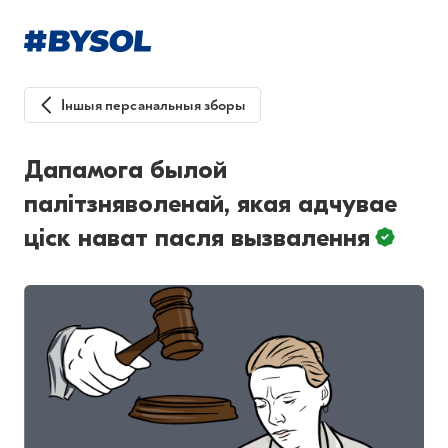
Іншыя персанальныя зборы
Дапамога былой
палітзняволенай, якая адчувае
ціск нават пасля вызвалення