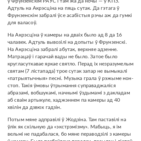
у Фрунзенскім РАУС і там жа да ночы — у КПЗ.
Адтуль на Акрэсціна на пяць сутак. Да гэтага ў
Фрунзенскім забралі ўсе асабістыя рэчы аж да гумкі
для валасоў.
На Акрэсціна ў камеры на дваіх было ад 8 да 16
чалавек. Адтуль вывозілі на допыты ў Фрунзенскі.
На Акрэсціна забралі абутак, верхняе адзенне.
Матрацаў і гарачай вады не было. Затое было
кругласуткавае яркае святло. Перад іх незразумелым
святам (7 лістапада) трое сутак запар не вымыкалі
«патрыятычныя» песні. Музыка грала ў рэжыме нон-
стоп. Такія ўмовы ўтрымання суправаджаліся
абразамі, вобшукамі, начнымі ўздымамі з дакладам
аб сваім артыкуле, хаджэннем па камеры ад 40
хвілін да дзвюх гадзін.
Потым мяне адправілі ў Жодзіна. Там паставілі на
ўлік як схільную да «экстрэмізму». Мабыць, я ім
вельмі не падабалася, бо мяне пераводзілі з камеры
ў камеру. Была пазбаўлена перадач, пасылак і лістоў.