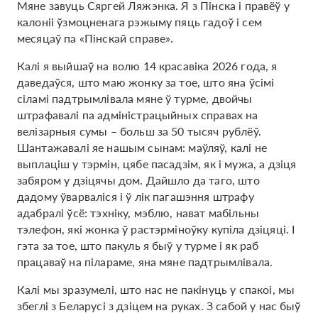
Мяне завуць Сяргей Ляжэнка. Я з Пінска і правёў у
калоніі ўзмоцненага рэжыму пяць гадоў і сем
месяцаў па «Пінскай справе».
Калі я выйшаў на волю 14 красавіка 2026 года, я
даведаўся, што маю жонку за тое, што яна ўсімі
сіламі падтрымлівала мяне ў турме, двойчы
штрафавалі па адміністрацыйных справах на
велізарныя сумы – больш за 50 тысяч рублёў.
Шантажавалі яе нашым сынам: маўляў, калі не
выплаціш у тэрмін, цябе пасадзім, як і мужа, а дзіця
забяром у дзіцячы дом. Дайшло да таго, што
дадому ўварваліся і ў лік пагашэння штрафу
адабралі ўсё: тэхніку, мэблю, нават мабільны
тэлефон, які жонка ў растэрміноўку купіла дзіцяці. І
гэта за тое, што пакуль я быў у турме і як раб
працаваў на пілараме, яна мяне падтрымлівала.
Калі мы зразумелі, што нас не пакінуць у спакоі, мы
збеглі з Беларусі з дзіцем на руках. З сабой у нас быў