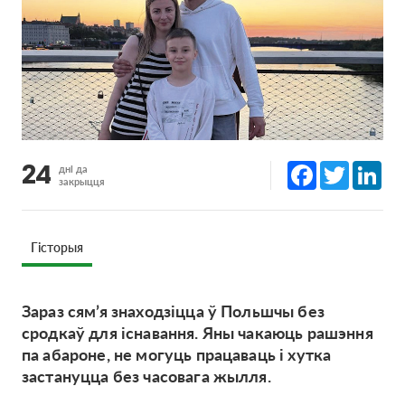
Facebook
Twitter
Lin
24
дні да
закрыцця
Гісторыя
Зараз сям’я знаходзіцца ў Польшчы без
сродкаў для існавання. Яны чакаюць рашэння
па абароне, не могуць працаваць і хутка
застануцца без часовага жылля.