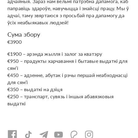
адчайныя. Зараз нам вельмі патрэбна дапамога, каб
паправіць здароўе, навучыцца і знайсці працу. Мы ў
адчаі, таму звяртаюся з просьбай пра дапамогу да
ўсіх неабыякавых людзей!
Сума збору
€3900
€1900 – арэнда жылля і залог за кватэру
€950 – прадукты харчавання і бытавые выдаткі для
сям’і
€450 – адзенне, абутак і рэчы першай неабходнасці
для сям’і
€350 – выдаткі на дзіця
€250 – транспарт, сувязь і іншыя абавязковыя
выдаткі