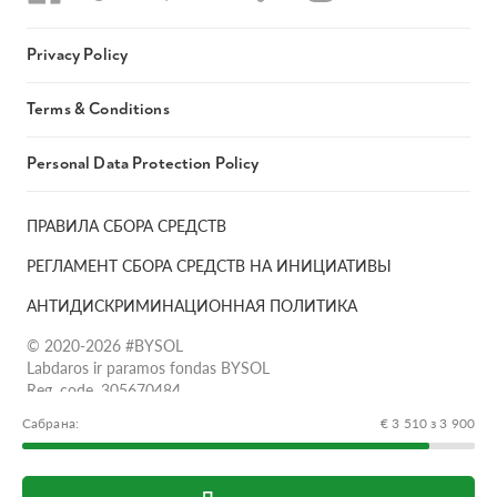
Privacy Policy
Terms & Conditions
Personal Data Protection Policy
ПРАВИЛА СБОРА СРЕДСТВ
РЕГЛАМЕНТ СБОРА СРЕДСТВ НА ИНИЦИАТИВЫ
АНТИДИСКРИМИНАЦИОННАЯ ПОЛИТИКА
© 2020-2026 #BYSOL
Labdaros ir paramos fondas BYSOL
Reg. code. 305670484,
Adress Vilniaus r. sav., Rudaminos sen., Skrabinės k., Skrabinės
Сабрана:
€ 3 510 з 3 900
g.17-1, LT-13253
LT70 7300 0101 6724 1152, Swedbank, AB
SWIFT kodas HABALT22