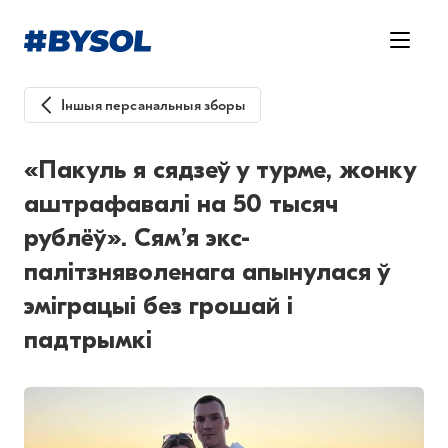
Іншыя персанальныя зборы
«Пакуль я сядзеў у турме, жонку
аштрафавалі на 50 тысяч
рублёў». Сям’я экс-
палітзняволенага апынулася ў
эміграцыі без грошай і
падтрымкі