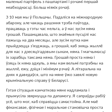
маленькі партфель з пашпартамі і рэчамі першай
неабходнасці. Больш ніякіх рэчаў.
З 10 мая мы ў Польшчы. Падаліся на міжнародную
абарону, але чакаць рашэння трэба паўгода,
працаваць у гэты час нельга, а ў нас зусім няма
грошай. Пашанцавала, што знаёмыя пусцілі нас
пажыць на два месяцы, але зусім хутка нам
прыйдзецца з’язджаць, а грошай, каб зняць жыллё
для нас з дзесяцігадовым сынам, няма. І магчымасці
іх зарабіць таксама няма. Грошай проста няма і
ўзяць іх няма адкуль, а яны нам вельмі патрэбны на
жыллё, ежу, дзіця і мінімум рэчаў. А літаральна на
днях я даведаўся, што на мяне ўжо завялі новую
крымінальную справу ў Беларусі.
Гэтая сітуацыя канчаткова мяне надламала і
прымусіла звярнуцца па дапамогу. Я сапраўды рабіў
усё, што мог, каб справіцца самастойна. Але маё
фінансавае, фізічнае і маральнае становішча проста