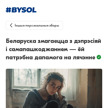
Іншыя персанальныя зборы
Беларуска змагаецца з дэпрэсіяй
і самапашкоджаннем — ёй
патрэбна дапамога на лячэнне