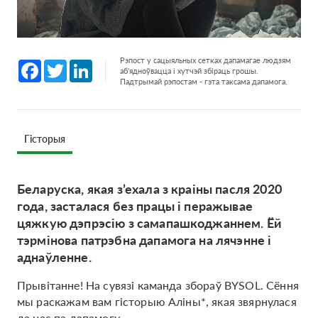
Рэпост у сацыяльных сетках дапамагае людзям
Facebook
Twitter
LinkedIn
аб'ядноўвацца і хутчэй збіраць грошы.
Падтрымай рэпостам - гэта таксама дапамога.
Гісторыя
Беларуска, якая з’ехала з краіны пасля 2020
года, засталася без працы і перажывае
цяжкую дэпрэсію з самапашкоджаннем. Ёй
тэрмінова патрэбна дапамога на лячэнне і
аднаўленне.
Прывітанне! На сувязі каманда збораў BYSOL. Сёння
мы раскажам вам гісторыю Аліны*, якая звярнулася
да нас па дапамогу.