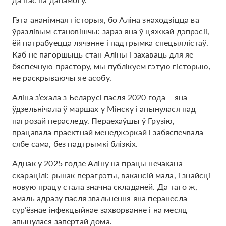
Гэта ананімная гісторыя, бо Аліна знаходзіцца ва
ўразлівым становішчы: зараз яна ў цяжкай дэпрэсіі,
ёй патрабуецца лячэнне і падтрымка спецыялістаў.
Каб не пагоршыць стан Аліны і захаваць для яе
бяспечную прастору, мы публікуем гэтую гісторыю,
не раскрываючы яе асобу.
Аліна з’ехала з Беларусі пасля 2020 года – яна
ўдзельнічала ў маршах у Мінску і апынулася пад
пагрозай пераследу. Пераехаўшы ў Грузію,
працавала праектнай менеджэркай і забяспечвала
сябе сама, без падтрымкі блізкіх.
Аднак у 2025 годзе Аліну на працы нечакана
скарацілі: рынак перагрэты, вакансій мала, і знайсці
новую працу стала значна складаней. Да таго ж,
амаль адразу пасля звальнення яна перанесла
сур’ёзнае інфекцыйнае захворванне і на месяц
апынулася запертай дома.