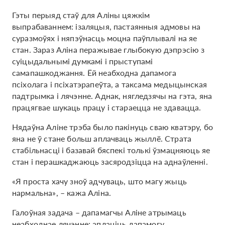
Гэты перыяд стаў для Аліны цяжкім
выпрабаваннем: ізаляцыя, пастаянныя адмовы на
суразмоўях і няпэўнасць моцна паўплывалі на яе
стан. Зараз Аліна перажывае глыбокую дэпрэсію з
суіцыдальнымі думкамі і прыступамі
самапашкоджання. Ёй неабходна дапамога
псіхолага і псіхатэрапеўта, а таксама медыцынская
падтрымка і лячэнне. Аднак, нягледзячы на гэта, яна
працягвае шукаць працу і стараецца не здавацца.
Нядаўна Аліне трэба было пакінуць сваю кватэру, бо
яна не ў стане больш аплачваць жыллё. Страта
стабільнасці і базавай бяспекі толькі ўзмацняюць яе
стан і перашкаджаюць засяродзіцца на аднаўленні.
«Я проста хачу зноў адчуваць, што магу жыць
нармальна», – кажа Аліна.
Галоўная задача – дапамагчы Аліне атрымаць
неабходнае лячэнне: аплаціць дапамогу