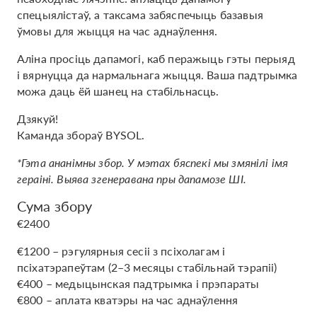
спецыялістаў, а таксама забяспечыць базавыя
ўмовы для жыцця на час аднаўлення.
Аліна просіць дапамогі, каб перажыць гэты перыяд
і вярнуцца да нармальнага жыцця. Ваша падтрымка
можа даць ёй шанец на стабільнасць.
Дзякуй!
Каманда збораў BYSOL.
*Гэта ананімны збор. У мэтах бяспекі мы змянілі імя
гераіні. Выява згенеравана пры дапамозе ШІ.
Сума збору
€2400
€1200 – рэгулярныя сесіі з псіхолагам і
псіхатэрапеўтам (2–3 месяцы стабільнай тэрапіі)
€400 – медыцынская падтрымка і прэпараты
€800 – аплата кватэры на час аднаўлення