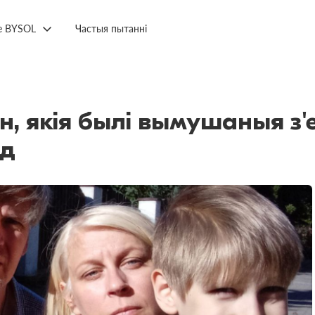
е BYSOL
Частыя пытанні
н, якія былі вымушаныя з'
ед