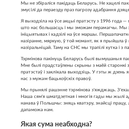
Мы не збіраліся пакідаць Беларусь. Не хацелі па
змусілі да пераезду праз пагрозу адабрання дзяце
Я выходзіла на ўсе акцыі пратэсту з 1996 года 
што нас большасць і мы зможам перамагчы. Мы з 
ініцыятывах і хадзілі на ўсе маршы. Першапачатк
назіранне, мяркую, ў той момант, як я прыйшла ў ш
назіральніцай. Таму на СНС мы трапілі хутка і з 
Тэрмінова пакінуць Беларусь былі вымушаныя пас
Мне былі прадстаўлены скрыны з маёй старонкі з
пратэстаў і заклікала выходзіць. У гэты ж дзень
нас з мужам бацькоўскіх правоў.
Мы прынялі рашэнне тэрмінова з'яжджаць. З'ехалі
Наша сям'я шматдзетная і многія гады мы жылі 
нанава ў Польшчы: зняць кватэру, знайсці працу,
дапаможа нам.
Якая сума неабходна?