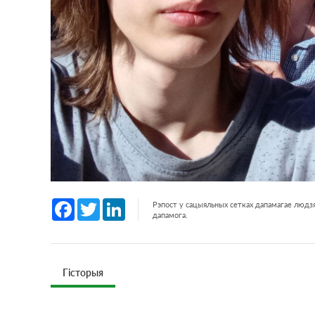
Facebook
Twitter
LinkedIn
Рэпост у сацыяльных сетках дапамагае людзя
дапамога.
Гісторыя