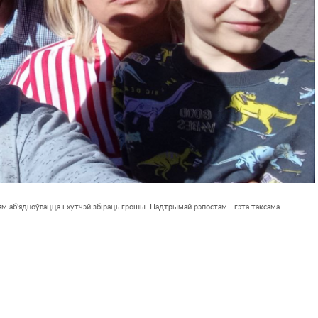
м аб'ядноўвацца і хутчэй збіраць грошы. Падтрымай рэпостам - гэта таксама