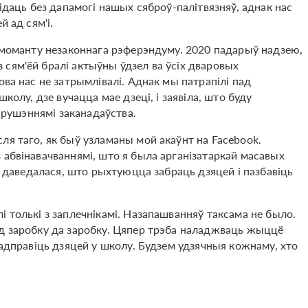
кідаць без дапамогі нашых сяброў-палітвязняў, аднак нас
й ад сям'і.
— моманту незаконнага рэферэндуму. 2020 падарыў надзею,
сям'ёй бралі актыўны ўдзел ва ўсіх дваровых
ова нас не затрымлівалі. Аднак мы патрапілі пад
колу, дзе вучацца мае дзеці, і заявіла, што буду
парушэннямі заканадаўства.
ля таго, як быў узламаны мой акаўнт на Facebook.
 абвінавачваннямі, што я была арганізатаркай масавых
 я даведалася, што рыхтуюцца забраць дзяцей і пазбавіць
 толькі з заплечнікамі. Назапашванняў таксама не было.
ад заробку да заробку. Цяпер трэба наладжваць жыццё
 адправіць дзяцей у школу. Будзем удзячныя кожнаму, хто