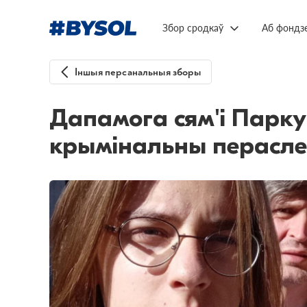
Збор сродкаў
Аб фондз
Іншыя персанальныя зборы
Дапамога сям'і Парку
крымінальны перасл