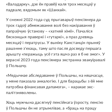
«Валадарку», дзе ён правёў каля трох месяцаў у
падвале, вядомым як «Шанхай».
У снежні 2022 года суд прыгаварыў пенсіянера да
трох гадоў абмежавання волі без накіравання ў
папраўчую ўстанову – «хатняй хіміі». Пачаліся
бясконцыя праверкі і «гутаркі», а праз дзевяць
месяцаў і ператрусы. У выніку Канстанцін прыняў
рашэнне з'ехаць, таму што пасля досведу першага
арышту «перажыць усё гэта яшчэ раз я б не змог». У
верасні 2023 года пенсіянера экстранна эвакуіравалі
ў Польшчу.
«Медычнае абследаванне ў Польшчы, на няшчасце,
у мяне паказала анкалогію. І для барацьбы з ёй мне
патрэбна фінансавая дапамога», – наракае экс-
палітзняволены.
Хоць мужчына дасягнуў пенсійнага ўзросту, пенсію
ў Польшчы ён не атрымлівае, а «браць на працу