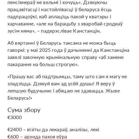
пенсіянераў не вельмі і хочуць». Дзякуючы
працавітасці і настойлівасці ў беларуса ёсць
падпрацоўкі, каб аплаціць пакой у кватэры і
харчаванне, «але на барацьбу з хваробай сродкаў
зусім няма», – падкрэслівае Канстанцін.
Аб вяртанні ў Беларусь таксама не можа быць
гаворкі: у маі 2025 года ў дачыненні да Канстанціна
завялі завочную крымінальную справу «аб замене
пакарання на больш строгую».
«Прашу вас аб падтрымцы, таму што сам я магу не
зладзіцца. Дзякуй вам ад усёй душы! Я веру ў
лепшую будучыню і абяцаю не здавацца. Жыве
Беларусь!»
Сума збору
€3000
€2400 – візіты да лекараў, аналізы, лекі
€600 – арэнда пакоя еўра