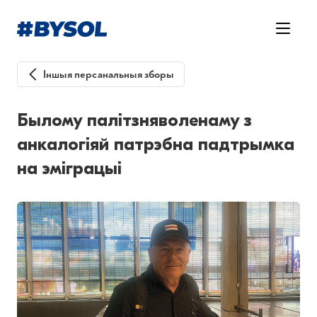
Іншыя персанальныя зборы
Былому палітзняволенаму з
анкалогіяй патрэбна падтрымка
на эміграцыі