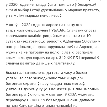
у 2020 годзе не пагадзіўся з тым, што ў беларусаў
скралі выбар і стаў удзельнічаць у маршах пратэсту,
у тым ліку маршах пенсіянераў.
У жніўні 2022 года па дарозе на працу яго
затрымалі супрацоўнікі ГУБАЗіК. Спачатку справа
скончылася адміністрацыйным арыштам на 10
сутак за «экстрэмісцкі рэпост». Адбыўшы 10 сутак у
цэнтры ізаляцыі правапарушальнікаў на Акрэсціна,
мужчына не патрапіў на волю: сілавікі распачалі
крымінальную справу па арт. 342 КК РБ і перавялі ў
следчы ізалятар да іншых палітвязняў.
Былы палітзняволены да гэтага часу з болем
успамінае сваё знаходжанне там: «Карцэр» –
бетонная скрыня ў пару квадратных метраў,
унітазная дзірка ў куце. Нас дзесяць. Спім на голым
бетоне пры ўключаным святле». У СІЗА мужчына
перахварэў COVID-19 без медыцынскай дапамогі,
потым Канстанціна этапам направілі на