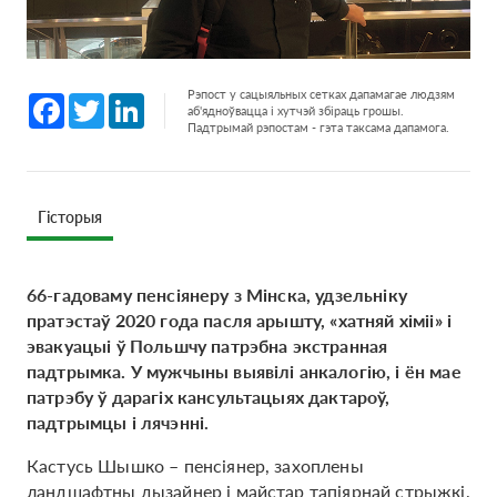
Рэпост у сацыяльных сетках дапамагае людзям
Facebook
Twitter
LinkedIn
аб'ядноўвацца і хутчэй збіраць грошы.
Падтрымай рэпостам - гэта таксама дапамога.
Гісторыя
66-гадоваму пенсіянеру з Мінска, удзельніку
пратэстаў 2020 года пасля арышту, «хатняй хіміі» і
эвакуацыі ў Польшчу патрэбна экстранная
падтрымка. У мужчыны выявілі анкалогію, і ён мае
патрэбу ў дарагіх кансультацыях дактароў,
падтрымцы і лячэнні.
Кастусь Шышко – пенсіянер, захоплены
ландшафтны дызайнер і майстар тапіярнай стрыжкі,