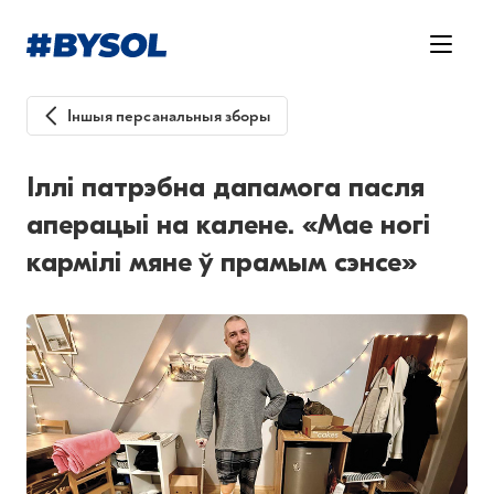
Іншыя персанальныя зборы
Іллі патрэбна дапамога пасля
аперацыі на калене. «Мае ногі
кармілі мяне ў прамым сэнсе»