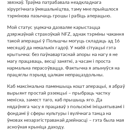
звязкаў. Траўма патрабавала неадкладнага
хірургічнага ўмяшальніцтва, таму мне прыйшлося
тэрмінова пазычаць грошы і рабіць аперацыю.
Мой статус уцекача дазваляе карыстацца
дзяржаўнай страхоўкай NFZ, аднак тэрміны чакання
такой аперацыі ў Польшчы могуць складаць ад 16
месяцаў да некалькіх гадоў. У маёй сітуацыі гэта
крытычна: без паўнавартаснай апоры на нагу я не
магу працаваць, весці заняткі, а часам і проста
нармальна перасоўвацца. Фактычна я апынуўся на
працяглы пэрыяд цалкам непрацаздольны.
Каб максімальна паменшыць кошт аперацыі, я абраў
вырыянт простай рэзекцыі – прыбраць частку
меніска, замест таго, каб прышыць яго. Да
нядаўняга часу я працаваў з польскімі ініцыятывамі і
фондамі ў сферы культуры і вулічнага танца на
ўмовах незарэгістраванай дзейнасці – гэта была мая
асноўная крыніца даходу.