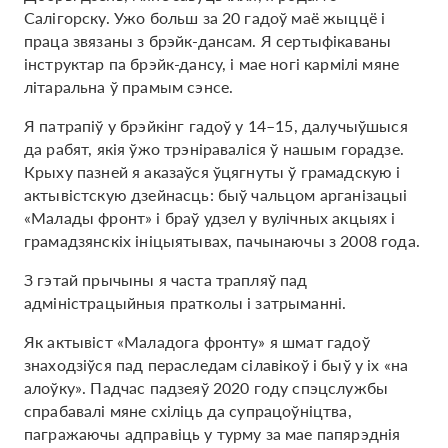
Салігорску. Ужо больш за 20 гадоў маё жыццё і
праца звязаны з брэйк-дансам. Я сертыфікаваны
інструктар па брэйк-дансу, і мае ногі кармілі мяне
літаральна ў прамым сэнсе.
Я патрапіў у брэйкінг гадоў у 14–15, далучыўшыся
да рабят, якія ўжо трэніраваліся ў нашым горадзе.
Крыху пазней я аказаўся ўцягнуты ў грамадскую і
актывістскую дзейнасць: быў чальцом арганізацыі
«Малады фронт» і браў удзел у вулічных акцыях і
грамадзянскіх ініцыятывах, пачынаючы з 2008 года.
З гэтай прычыны я часта трапляў пад
адміністрацыйныя пратколы і затрыманні.
Як актывіст «Маладога фронту» я шмат гадоў
знаходзіўся пад пераследам сілавікоў і быў у іх «на
алоўку». Падчас падзеяў 2020 году спэцслужбы
спрабавалі мяне схіліць да супрацоўніцтва,
пагражаючы адправіць у турму за мае папярэднія