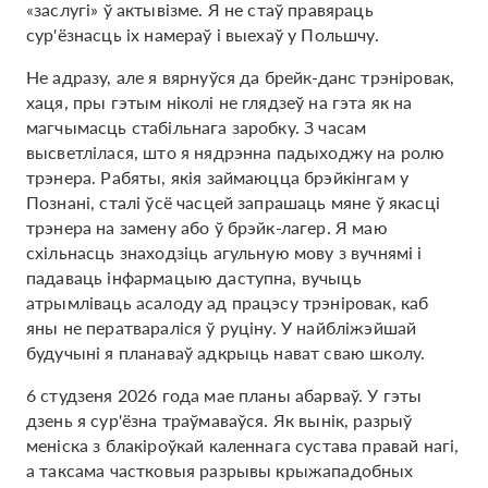
«заслугі» ў актывізме. Я не стаў правяраць
сур'ёзнасць іх намераў і выехаў у Польшчу.
Не адразу, але я вярнуўся да брейк-данс трэніровак,
хаця, пры гэтым ніколі не глядзеў на гэта як на
магчымасць стабільнага заробку. З часам
высветлілася, што я нядрэнна падыходжу на ролю
трэнера. Рабяты, якія займаюцца брэйкінгам у
Познані, сталі ўсё часцей запрашаць мяне ў якасці
трэнера на замену або ў брэйк-лагер. Я маю
схільнасць знаходзіць агульную мову з вучнямі і
падаваць інфармацыю даступна, вучыць
атрымліваць асалоду ад працэсу трэніровак, каб
яны не ператвараліся ў руціну. У найбліжэйшай
будучыні я планаваў адкрыць нават сваю школу.
6 студзеня 2026 года мае планы абарваў. У гэты
дзень я сур'ёзна траўмаваўся. Як вынік, разрыў
меніска з блакіроўкай каленнага сустава правай нагі,
а таксама частковыя разрывы крыжападобных