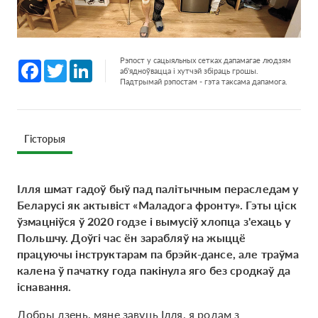
Рэпост у сацыяльных сетках дапамагае людзям
Facebook
Twitter
LinkedIn
аб'ядноўвацца і хутчэй збіраць грошы.
Падтрымай рэпостам - гэта таксама дапамога.
Гісторыя
Ілля шмат гадоў быў пад палітычным пераследам у
Беларусі як актывіст «Маладога фронту». Гэты ціск
ўзмацніўся ў 2020 годзе і вымусіў хлопца з'ехаць у
Польшчу. Доўгі час ён зарабляў на жыццё
працуючы інструктарам па брэйк-дансе, але траўма
калена ў пачатку года пакінула яго без сродкаў да
існавання.
Добры дзень, мяне завуць Ілля, я родам з