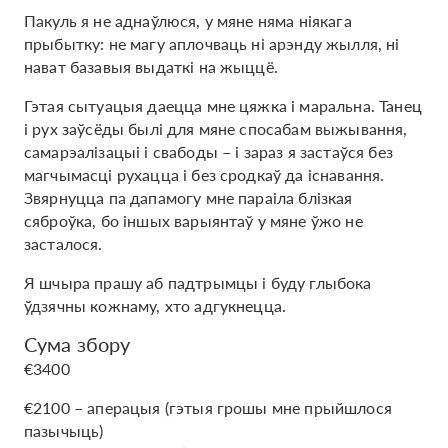
Пакуль я не аднаўлюся, у мяне няма ніякага
прыбытку: не магу аплочваць ні арэнду жылля, ні
нават базавыя выдаткі на жыццё.
Гэтая сытуацыя даецца мне цяжка і маральна. Танец
і рух заўсёды былі для мяне спосабам выжывання,
самарэалізацыі і свабоды – і зараз я застаўся без
магчымасці рухацца і без сродкаў да існавання.
Звярнуцца па дапамогу мне параіла блізкая
сяброўка, бо іншых варыянтаў у мяне ўжо не
засталося.
Я шчыра прашу аб падтрымцы і буду глыбока
ўдзячны кожнаму, хто адгукнецца.
Сума збору
€3400
€2100 – аперацыя (гэтыя грошы мне прыйшлося
пазычыць)