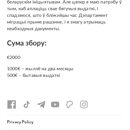
беларускім ініцыятывам. Але цяпер я маю патрэбу ў
тым, каб аплаціць свае бягучыя выдаткі, і
спадзяюся, што ў бліжэйшы час Дэпартамент
міграцыі прыме рашэнне, і я змагу атрымаць
неабходныя дакументы.
Сума збору:
€2000
1000€ – жыллё на два месяцы
500€ – бытавыя выдаткі
Privacy Policy