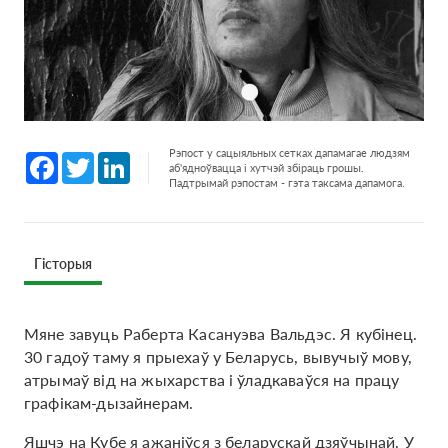
Рэпост у сацыяльных сетках дапамагае людзям
Facebook
Twitter
LinkedIn
аб'ядноўвацца і хутчэй збіраць грошы.
Падтрымай рэпостам - гэта таксама дапамога.
Гісторыя
Мяне завуць Раберта Касануэва Вальдэс. Я кубінец.
30 гадоў таму я прыехаў у Беларусь, вывучыў мову,
атрымаў від на жыхарства і ўладкаваўся на працу
графікам-дызайнерам.
Яшчэ на Кубе я ажаніўся з беларускай дзяўчынай. У