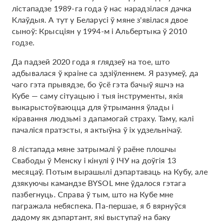
лістападзе 1989-га года ў нас нарадзілася дачка
Клаўдыя. А тут у Беларусі ў мяне з'явілася двое
сыноў: Крысціян у 1994-м і Альбертыка ў 2010
годзе.
Да падзей 2020 года я глядзеў на тое, што
адбывалася ў краіне са здзіўленнем. Я разумеў, да
чаго гэта прывядзе, бо ўсё гэта бачыў яшчэ на
Кубе — саму сітуацыю і тыя інструменты, якія
выкарыстоўваюцца для ўтрымання ўлады і
кіравання людзьмі з дапамогай страху. Таму, калі
пачаліся пратэсты, я актыўна ў іх удзельнічаў.
8 лістапада мяне затрымалі ў раёне плошчы
Свабоды ў Менску і кінулі ў ІЧУ на доўгія 13
месяцаў. Потым вырашылі дэпартаваць на Кубу, але
дзякуючы камандзе BYSOL мне ўдалося гэтага
пазбегнуць. Справа ў тым, што на Кубе мне
пагражала небяспека. Па-першае, я б вярнуўся
дадому як дэпартант, які выступаў на баку