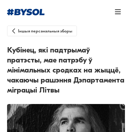
Іншыя персанальныя зборы
Кубінец, які падтрымаў
пратэсты, мае патрэбу ў
мінімальных сродках на жыццё,
чакаючы рашэння Дэпартамента
міграцыі Літвы