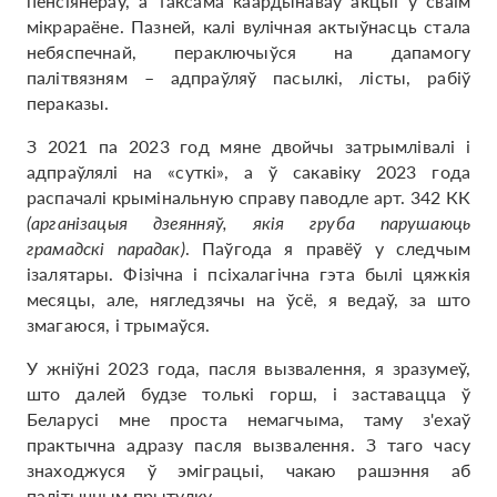
пенсіянераў, а таксама каардынаваў акцыі ў сваім
мікрараёне. Пазней, калі вулічная актыўнасць стала
небяспечнай, пераключыўся на дапамогу
палітвязням – адпраўляў пасылкі, лісты, рабіў
пераказы.
З 2021 па 2023 год мяне двойчы затрымлівалі і
адпраўлялі на «суткі», а ў сакавіку 2023 года
распачалі крымінальную справу паводле арт. 342 КК
(арганізацыя дзеянняў, якія груба парушаюць
грамадскі парадак)
. Паўгода я правёў у следчым
ізалятары. Фізічна і псіхалагічна гэта былі цяжкія
месяцы, але, нягледзячы на ​​ўсё, я ведаў, за што
змагаюся, і трымаўся.
У жніўні 2023 года, пасля вызвалення, я зразумеў,
што далей будзе толькі горш, і заставацца ў
Беларусі мне проста немагчыма, таму з'ехаў
практычна адразу пасля вызвалення. З таго часу
знаходжуся ў эміграцыі, чакаю рашэння аб
палітычным прытулку.