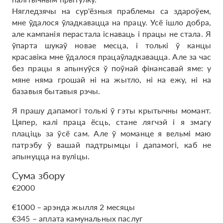
Нягледзячы на ​​сур'ёзныя праблемы са здароўем,
мне ўдалося ўладкавацца на працу. Усё ішло добра,
але кампанія перастала існаваць і працы не стала. Я
ўпарта шукаў новае месца, і толькі ў канцы
красавіка мне ўдалося працаўладкавацца. Але за час
без працы я апынуўся ў поўнай фінансавай яме: у
мяне няма грошай ні на жытло, ні на ежу, ні на
базавыя бытавыя рэчы.
Я прашу дапамогі толькі ў гэты крытычны момант.
Цяпер, калі праца ёсць, стане лягчэй і я змагу
плаціць за ўсё сам. Але ў моманце я вельмі маю
патрэбу ў вашай падтрымцы і дапамогі, каб не
апынуцца на вуліцы.
Сума збору
€2000
€1000 – арэнда жылля 2 месяцы
€345 – аплата камунальных паслуг