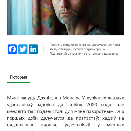
Рэпост у сацыяльных сетках дапамагае людзям
Facebook
Twitter
LinkedIn
аб'ядноўвацца і хутчэй збіраць грошы.
Падтрымай рэпостам - гэта таксама дапамога.
Гісторыя
Мяне завуць Дзяніс, я з Менску. У вулічных акцыях
удзельнічаў задоўга да жніўня 2020 года, але
менавіта тыя падзеі сталі для мяне паваротнымі. Я з
першых дзён далучыўся да пратэстаў: хадзіў на
нядзельныя маршы, удзельнічаў у маршах