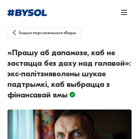
Іншыя персанальныя зборы
«Прашу аб дапамозе, каб не
застацца без даху над галавой»:
экс-палітзняволены шукае
падтрымкі, каб выбрацца з
фінансавай ямы