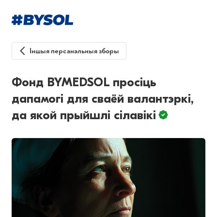
Іншыя персанальныя зборы
Фонд BYMEDSOL просіць
дапамогі для сваёй валантэркі,
да якой прыйшлі сілавікі