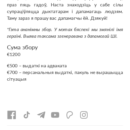
праз пяць гадоў, Наста знаходзіць у сабе сілы
супраціўляцца дыктатарам і дапамагаць людзям.
Таму зараз я прашу вас дапамагчы ёй. Дзякуй!
*Гэта ананімны збор. У мэтах бяспекі мы змянілі імя
гераіні. Выява таксама згенеравана з дапамогай ШІ.
Сума збору
€1200
€500 – выдаткі на адваката
€700 – персанальныя выдаткі, пакуль не вырашыцца
сітуацыя