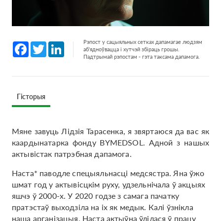
Рэпост у сацыяльных сетках дапамагае людзям
Facebook
Twitter
LinkedIn
аб'ядноўвацца і хутчэй збіраць грошы.
Падтрымай рэпостам - гэта таксама дапамога.
Гісторыя
Мяне завуць Лідзія Тарасенка, я звяртаюся да вас як
каардынатарка фонду BYMEDSOL. Адной з нашых
актывістак патрэбная дапамога.
Наста* паводле спецыяльнасці медсястра. Яна ўжо
шмат год у актывісцкім руху, удзельнічала ў акцыях
яшчэ ў 2000-х. У 2020 годзе з самага пачатку
пратэстаў выходзіла на іх як медык. Калі ўзнікла
наша арганізацыя, Наста актыўна ўлілася ў працу