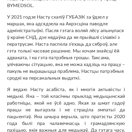
BYMEDSOL.
У 2021 годзе Насту схапіў ГУБАЗіК за ўдзел у
маршах, яна адсядзела на Акрэсціна паводле
адміністратыўкі. Пасля гэтага воляй лёсу апынулася
ў краіне СНД, дзе нядаўна да яе прыйшлі сілавікі з
ператрусам. Наста паспела з'ехаць да сяброў, але
гэта толькі часовае рашэнне. Мы хочам знайсці ёй
адваката, і на гэта патрэбныя грошы. Таксама,
улічваючы сітуацыю, яна не можа хадзіць на працу –
пакуль не вырашыцца праблема, Настцы патрэбныя
сродкі на персанальныя выдаткі.
Я ведаю Насту асабіста, як і многія актывісты і
медыкі. Яна – той класічны прыклад медыцынскай
работніцы, якой не ўсё адно. Якая за шмат гадоў
працы не выгарэла і не страціла эмпатыі да
пацыентаў. Яна шчыра верыла, што пратэсты 2020
года былі пра чалавечнасць і грамадзянскую
пазіцыю, якія важныя для медыкаў. Да гэтага часу,