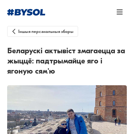
Іншыя персанальныя зборы
Беларускі актывіст змагаецца за
жыццё: падтрымайце яго і
ягоную сям'ю