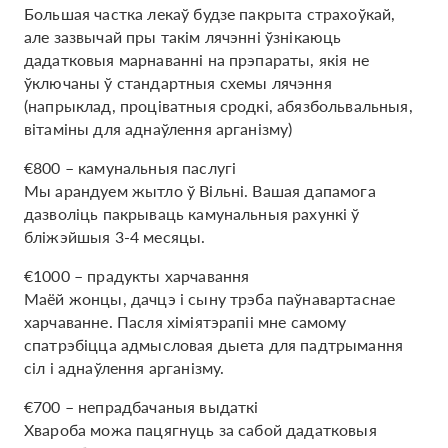
Большая частка лекаў будзе пакрыта страхоўкай,
але зазвычай пры такім лячэнні ўзнікаюць
дадатковыя марнаванні на прэпараты, якія не
ўключаны ў стандартныя схемы лячэння
(напрыклад, проціватныя сродкі, абязбольвальныя,
вітаміны для аднаўлення арганізму)
€800 – камунальныя паслугі
Мы арандуем жытло ў Вільні. Вашая дапамога
дазволіць пакрываць камунальныя рахункі ў
бліжэйшыя 3-4 месяцы.
€1000 – прадукты харчавання
Маёй жонцы, дачцэ і сыну трэба паўнавартаснае
харчаванне. Пасля хіміятэрапіі мне самому
спатрэбіцца адмысловая дыета для падтрымання
сіл і аднаўлення арганізму.
€700 – непрадбачаныя выдаткі
Хвароба можа пацягнуць за сабой дадатковыя