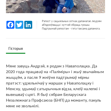
Рэпост у сацыяльных сетках дапамагае людзям
Facebook
Twitter
LinkedIn
аб'ядноўвацца і хутчэй збіраць грошы.
Падтрымай рэпостам - гэта таксама дапамога.
Гісторыя
Мяне завуць Андрэй, я родам з Наваполацка. Да
2020 года працаваў на «Паліміры» і жыў звычайным
жыццём, а пасля 9 жніўня падтрымаў мірны
пратэст: удзельнічаў у маршах у Наваполацку і ​​
Менску, здымаў сатырычныя відэа, клеіў налепкі і
вывешваў сцягі. Я быў сябрам Беларускага
Незалежнага Прафсаюза (БНП) да моманту, пакуль
мяне не звольнілі.