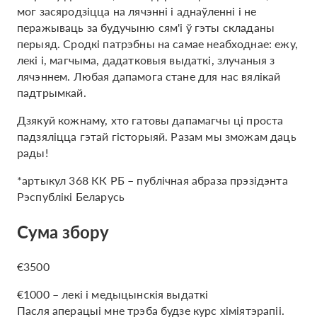
мог засяродзіцца на лячэнні і аднаўленні і не
перажываць за будучыню сям'і ў гэты складаны
перыяд. Сродкі патрэбны на самае неабходнае: ежу,
лекі і, магчыма, дадатковыя выдаткі, злучаныя з
лячэннем. Любая дапамога стане для нас вялікай
падтрымкай.
Дзякуй кожнаму, хто гатовы дапамагчы ці проста
падзяліцца гэтай гісторыяй. Разам мы зможам даць
рады!
*артыкул 368 КК РБ – публічная абраза прэзідэнта
Рэспублікі Беларусь
Сума збору
€3500
€1000 – лекі і медыцынскія выдаткі
Пасля аперацыі мне трэба будзе курс хіміятэрапіі.