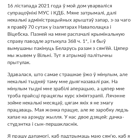
16 лістапада 2021 года ў мой дом уварваліся
супрацоўнікі МУС і КДБ. Мяне затрымалі, далі
некалькі адміністрацыйных арыштаў запар, з-за чаго
я правёў 70 сутак у ізалятарах Наваполацка і ​​
Віцебска. Пазней на мяне распачалі крымінальную
справу паводле артыкула 368 ч. 1*, і я быў
вымушаны пакінуць Беларусь разам з сям'ёй. Цяпер
мы жывем у Вільні. Тут я атрымаў палітычны
прытулак.
Здавалася, што самае страшнае ўжо ў мінулым, але
некалькі тыдняў таму мне дыягназавалі рак. На
мінулым тыдні мне зрабілі аперацыю, а цяпер мне
трэба прайсці працяглы курс хіміятэрапіі. Лячэнне
зойме некалькі месяцаў, цягам якіх я не змагу
працаваць. Мая жонка працуе, але яе заробку ледзь
хапае на арэнду жылля. У нас двое дзяцей: дачка-
студэнтка і сын-першакласнік.
Я прашу дапамогі, каб падтрымаць маю сям'ю, каб я