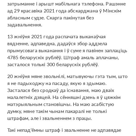
затрыманне і арышт мабільнага тэлефона. Рашэнне
ад 29 красавіка 2021 года абскарджана ў Мінскім
абласным судзе. Скарга пакінутая без
задавальнення.
13 жніўня 2021 года распачата выканаўчая
вядзенне, адпаведна, дадаўся збор аддзела
прымусовага выканання і ў суме я павінен заплаціць
4785 беларускіх рублёў. Штраф амаль аплачаны,
засталося толькі 300 беларускіх рублёў.
20 жніўня мяне звольнілі, матывуючы гэта тым, што
я не падыходжу на пасаду, якую я здымаю.
Засталася без сродкаў да існавання, маю дваіх
малалетніх дзяцей. На сённяшні дзень я ў цяжкім
матэрыяльным становішчы. На маю асабістую
думку, мяне такім чынам пакаралі не толькі
штрафам, але і звальненнем з працы.
Такі непад'ёмны штраф і звальненне не адпавядае