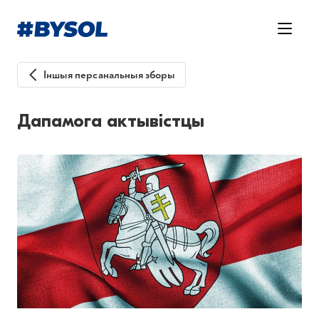
Іншыя персанальныя зборы
Дапамога актывістцы