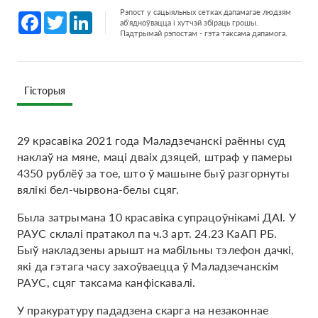
Рэпост у сацыяльных сетках дапамагае людзям
Facebook
Twitter
LinkedIn
аб'ядноўвацца і хутчэй збіраць грошы.
Падтрымай рэпостам - гэта таксама дапамога.
Гісторыя
29 красавіка 2021 года Маладзечанскі раённы суд
наклаў на мяне, маці дваіх дзяцей, штраф у памеры
4350 рублёў за тое, што ў машыне быў разгорнуты
вялікі бел-чырвона-белы сцяг.
Была затрымана 10 красавіка супрацоўнікамі ДАІ. У
РАУС склалі пратакол па ч.3 арт. 24.23 КаАП РБ.
Быў накладзены арышт на мабільны тэлефон дачкі,
які да гэтага часу захоўваецца ў Маладзечанскім
РАУС, сцяг таксама канфіскавалі.
У пракуратуру пададзена скарга на незаконнае