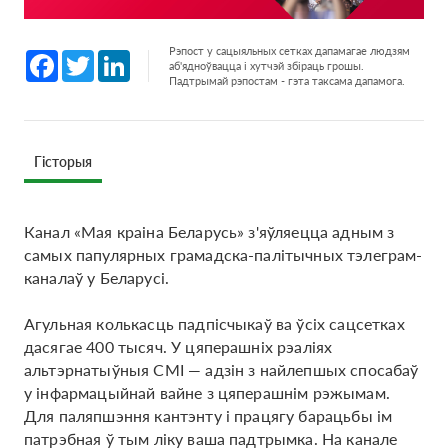
Рэпост у сацыяльных сетках дапамагае людзям
Facebook
Twitter
LinkedIn
аб'ядноўвацца і хутчэй збіраць грошы.
Падтрымай рэпостам - гэта таксама дапамога.
Гісторыя
Канал «Мая краіна Беларусь» з'яўляецца адным з
самых папулярных грамадска-палітычных тэлеграм-
каналаў у Беларусі.
Агульная колькасць падпісчыкаў ва ўсіх сацсетках
дасягае 400 тысяч. У цяперашніх рэаліях
альтэрнатыўныя СМІ — адзін з найлепшых спосабаў
у інфармацыйнай вайне з цяперашнім рэжымам.
Для паляпшэння кантэнту і працягу барацьбы ім
патрэбная ў тым ліку ваша падтрымка. На канале