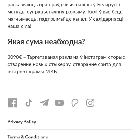
расказваюць пра праўдзівыя навіны ў Беларусі і
метады супрацьстаяння рэжыму. Калі ў вас ёсць
магчымасць, падтрымайце канал. У салідарнасці —
наша сіла!
Якая сума неабходна?
3090€ – Таргетаваная рэклама ў інстаграм сторыс,
стварэнне новых стыкераў, стварэнне сайта для
інтэрнэт крамы МКБ
Privacy Policy
Terms & Conditions