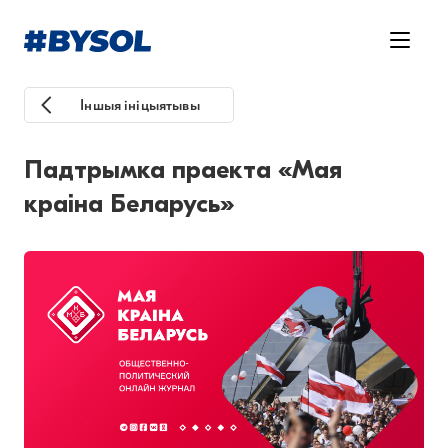
Іншыя ініцыятывы
Падтрымка праекта «Мая
краіна Беларусь»