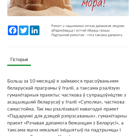
Рэпост у сацыяльных сетках дапамагае людзям
Facebook
Twitter
LinkedIn
аб'ядноўвацца і хутчэй збіраць грошы.
Падтрымай рэпостам - гэта таксама дапамога.
Гісторыя
Больш за 10 месяцаў я займаюся прасоўваньнем
беларускай праграмы ў Італіі, а таксама рэалізую
гуманітарныя праекты: часткова ў супрацоўніцтве з
асацыяцыяй беларусаў у Італіі «Суполка», часткова
самастойна. Так мы рэалізавалі навагодні праект
«Падарункі для дзяцей рэпрэсаваных», гуманітарны
праект «Рэчавая дапамога бежанцам з Беларусі», а
таксама яшчэ некалькі ініцыятыў па падтрымцы і