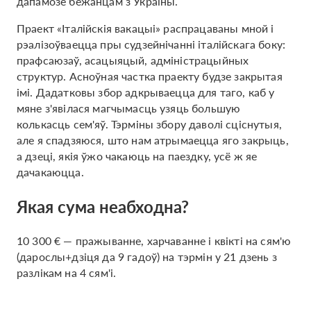
дапамозе бежанцам з Украіны.
Праект «Італійскія вакацыі» распрацаваны мной і
рэалізоўваецца пры судзейнічанні італійскага боку:
прафсаюзаў, асацыяцый, адміністрацыйных
структур. Асноўная частка праекту будзе закрытая
імі. Дадатковы збор адкрываецца для таго, каб у
мяне з'явілася магчымасць узяць большую
колькасць сем'яў. Тэрміны збору даволі сціснутыя,
але я спадзяюся, што нам атрымаецца яго закрыць,
а дзеці, якія ўжо чакаюць на паездку, усё ж яе
дачакаюцца.
Якая сума неабходна?
10 300 € — пражыванне, харчаванне і квікті на сям'ю
(дарослы+дзіця да 9 гадоў) на тэрмін у 21 дзень з
разлікам на 4 сям'і.