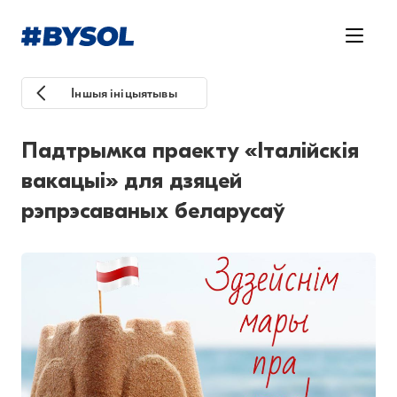
Іншыя ініцыятывы
Падтрымка праекту «Італійскія
вакацыі» для дзяцей
рэпрэсаваных беларусаў