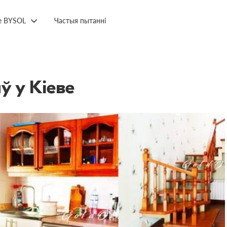
е BYSOL
Частыя пытанні
 у Кіеве