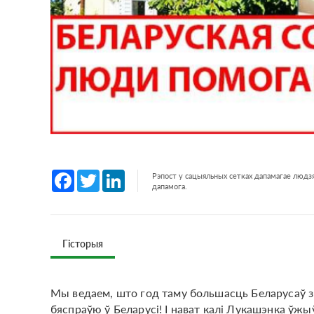
Facebook
Twitter
LinkedIn
Рэпост у сацыяльных сетках дапамагае людзя
дапамога.
Гісторыя
Мы ведаем, што год таму большасць Беларусаў зна
бяспраўю ў Беларусі! І нават калі Лукашэнка ў