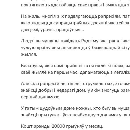
працягваюць адстойваць свае правы і змагацца з
На жаль, многія з іх падвяргаюцца рэпрэсіям, па
каго ладзяцца супрацьпраўныя дзеянні часцей з
дзецьмі, урачы, працоўныя…
Людзі вымушаны пакідаць Радзіму экстрана і час
чужую краіну яны апыняюцца ў бязвыхаднай сітуацы
жылля.
Беларусы, якія самі прайшлі гэты нялёгкі шлях,
сваё жыллё на першы час, дапамагаюць з легалі
Але сіла рэпрэсій не цішэе і струмень тых, хто 
знайсці добры і недарагі дом, у якім змогуць раз
першай дапамозе.
У гэтым цудоўным доме кожны, хто быў вымушаны
знайсці прытулак і ўсю неабходную дапамогу па л
Кошт арэнды 20000 грыўняў у месяц.