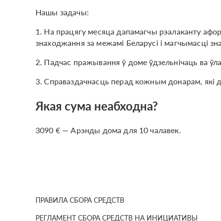
Нашы задачы:
1. На працягу месяца дапамагчы рэалаканту афо
знаходжання за межамі Беларусі і магчымасці зн
2. Падчас пражывання ў доме ўдзельнічаць ва ўл
3. Справаздачнасць перад кожным донарам, які 
Якая сума неабходна?
3090 € — Арэнды дома для 10 чалавек.
ПРАВИЛА СБОРА СРЕДСТВ
РЕГЛАМЕНТ СБОРА СРЕДСТВ НА ИНИЦИАТИВЫ