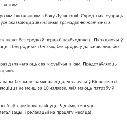
 гвалтам.
грозам і катаванням з боку Лукашэнкі. Сярод тых, супраць
а ўсё аказваюцца звычайныя грамадзяне: жанчыны з
та нават без сродкаў першай неабходнасці. Пападаючы ў
і, без родных і блізкіх, без сродкаў да існавання, без
 зараз дапамагаюць сваім суайчыннікам. Прадстаўляюць
зацыяй.
змушаны бегчы не памяншаецца. Беларусы ў Кіеве змаглі
мясціцца не менш за 10 чалавек, якія маюць патрэбу ў
 быў тэрмінова пакінуць Радзіму, змогуць.
егалізацыі і рэлакацыі на працягу месяца!