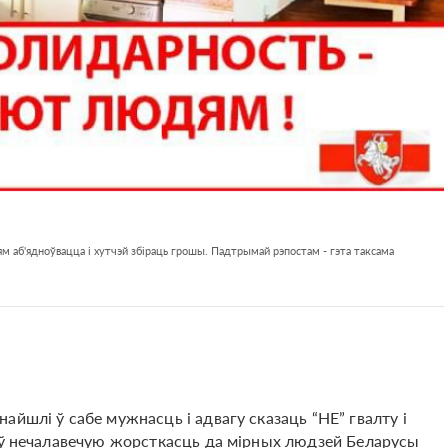
м аб'ядноўвацца і хутчэй збіраць грошы. Падтрымай рэпостам - гэта таксама
йшлі ў сабе мужнасць і адвагу сказаць “НЕ” гвалту і
жыў нечалавечую жорсткасць да мірных людзей Беларусы