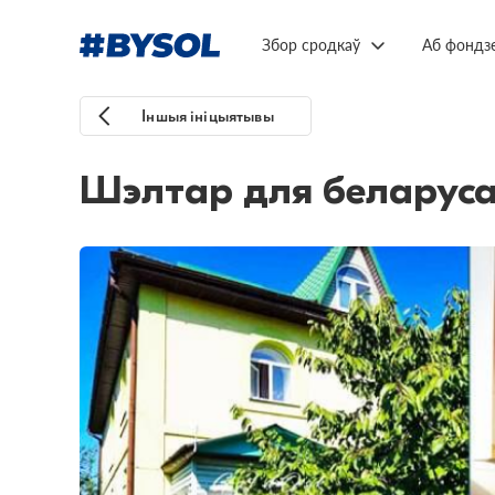
Збор сродкаў
Аб фондз
Іншыя ініцыятывы
Шэлтар для беларусаў