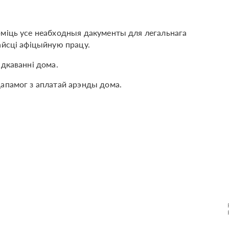
рміць усе неабходныя дакументы для легальнага
айсці афіцыйную працу.
адкаванні дома.
дапамог з аплатай арэнды дома.