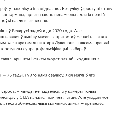
раў, у тым ліку з інваліднасцю. Без уліку ўзросту ці стану
ныя тэрміны, прызначаюць непамерныя для іх пенсій
цоўкі пасля вызвалення.
клі ў Беларусі задоўга да 2020 года. Але
штаваная ў выніку масавых пратэстаў менавіта гэтага
ўным электаратам дыктатара Лукашэнкі, таксама правялі
ратэстуючы супраць фальсіфікацыі выбараў.
ентавалі арышты і факты жорсткага абыходжання з
 75 гады, і ў яго няма сваякоў, якія маглі б яго
з узростам нікуды не падзеліся, а ў камеры толькі
 месяцаў у СІЗА пачаліся панічныя атакі. Але ўладам усё
 чалавека з абмежаванымі магчымасцямі,» — прызнаўся