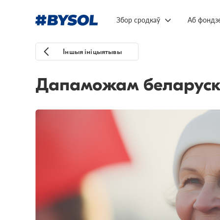
Збор сродкаў
Аб фондз
Іншыя ініцыятывы
Дапаможам беларускі