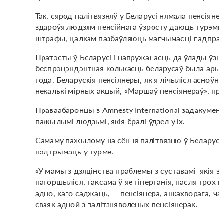
Так, сярод палітвязняў у Беларусі нямала пенсіяне
здароўя людзям пенсійнага ўзросту даюць турэм
штрафы, цалкам пазбаўляюць магчымасці падпра
Пратэсты ў Беларусі і напружанасць да ўлады ўзні
беспрэцэндэнтная колькасць беларусаў была ары
года. Беларускія пенсіянеры, якія лічыліся асно
некалькі мірных акцый, «Маршаў пенсіянераў», п
Праваабаронцы з Аmnesty International задакум
пажылымі людзьмі, якія бралі ўдзел у іх.
Самаму пажылому на сёння палітвязню ў Беларусі —
падтрымаць у турме.
«У мамы з дзяцінства праблемы з суставамі, якія 
пагоршыліся, таксама ў яе гіпертанія, пасля трох
адно, каго саджаць, — пенсіянера, анкахворага,
сваяк адной з палітзняволеных пенсіянерак.