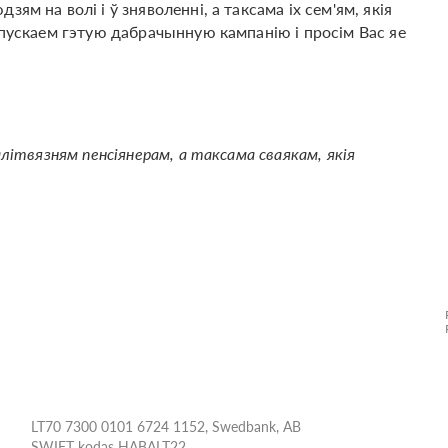
ям на волі і ў зняволенні, а таксама іх сем'ям, якія
апускаем гэтую дабрачынную кампанію і просім Вас яе
алітвязням пенсіянерам, а таксама сваякам, якія
LT70 7300 0101 6724 1152, Swedbank, AB
SWIFT kodas HABALT22