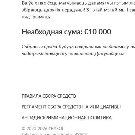
Ва ўсіх нас ёсць магчымасць дапамагчы гэтым людз
збіраюць дарагія перадачы! З гэтай мэтай мы і з
падтрымаць.
Неабходная сума: €10 000
Сабраныя сродкі будуць накіраваныя на дапамогу п
падтрымліваюць іх у зняволенні. Далучайцеся!
ПРАВИЛА СБОРА СРЕДСТВ
РЕГЛАМЕНТ СБОРА СРЕДСТВ НА ИНИЦИАТИВЫ
АНТИДИСКРИМИНАЦИОННАЯ ПОЛИТИКА
© 2020-2026 #BYSOL
Labdaros ir paramos fondas BYSOL