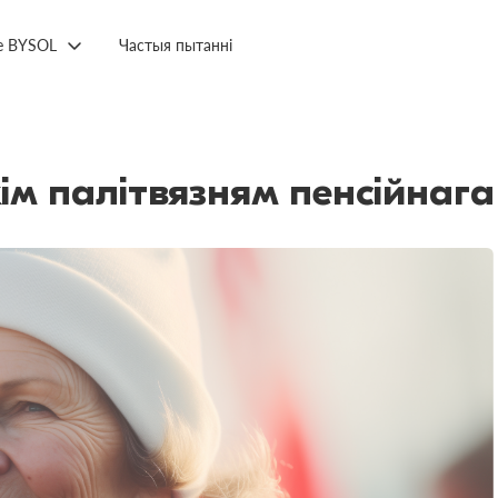
е BYSOL
Частыя пытанні
м палітвязням пенсійнага