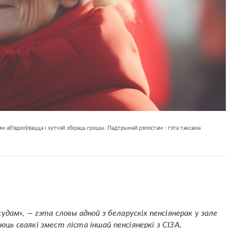
м аб'ядноўвацца і хутчэй збіраць грошы. Падтрымай рэпостам - гэта таксама
дам», — гэта словы адной з беларускіх пенсіянерак у зале
аюць сваякі змест ліста іншай пенсіянеркі з СІЗА.