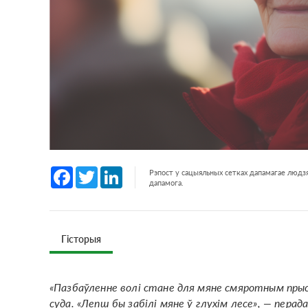
Facebook
Twitter
LinkedIn
Рэпост у сацыяльных сетках дапамагае людзя
дапамога.
Гісторыя
«Пазбаўленне волі стане для мяне смяротным прысу
суда. «Лепш бы забілі мяне ў глухім лесе», — перад