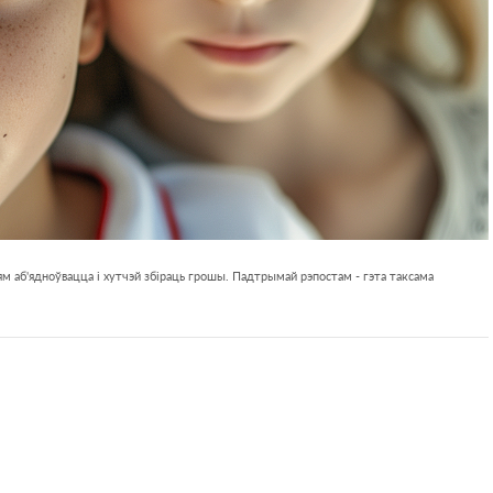
м аб'ядноўвацца і хутчэй збіраць грошы. Падтрымай рэпостам - гэта таксама