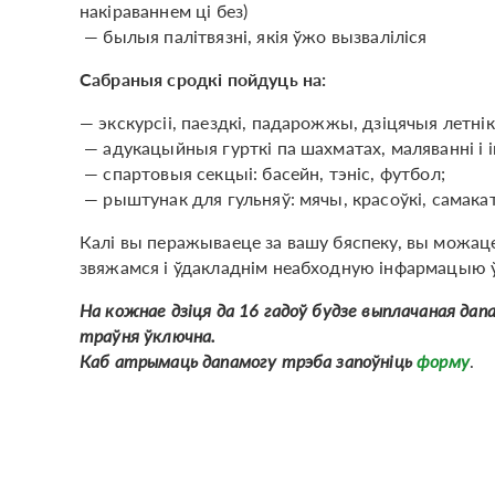
накіраваннем ці без)
— былыя палітвязні, якія ўжо вызваліліся
Сабраныя сродкі пойдуць на:
— экскурсіі, паездкі, падарожжы, дзіцячыя летнік
— адукацыйныя гурткі па шахматах, маляванні і і
— спартовыя секцыі: басейн, тэніс, футбол;
— рыштунак для гульняў: мячы, красоўкі, самакат, 
Калі вы перажываеце за вашу бяспеку, вы можац
звяжамся і ўдакладнім неабходную інфармацыю ў 
На кожнае дзіця да 16 гадоў будзе выплачаная дап
траўня ўключна.
Каб атрымаць дапамогу трэба запоўніць
форму
.