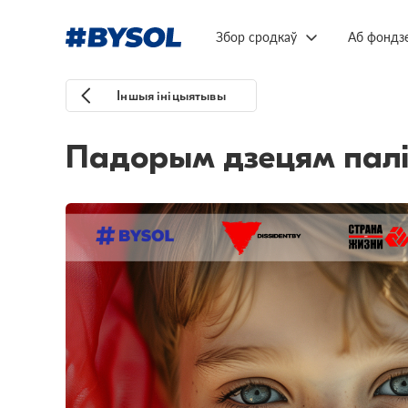
Збор сродкаў
Аб фондз
Іншыя ініцыятывы
Падорым дзецям паліт