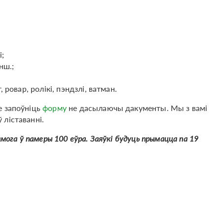
і;
нш.;
ровар, ролікі, пэндзлі, ватман.
е запоўніць
форму
не дасылаючы дакументы. Мы з вамі
ліставанні.
амога ў памеры 100 еўра. Заяўкі будуць прымацца па 19