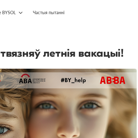
е BYSOL
Частыя пытанні
вязняў летнія вакацыі!