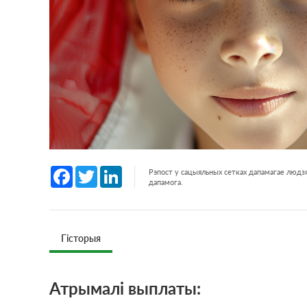
Facebook
Twitter
LinkedIn
Рэпост у сацыяльных сетках дапамагае людзя
дапамога.
Гісторыя
Атрымалi выплаты: