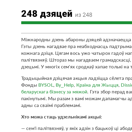
Міжнародны дзень абароны дзяцей адзначаецца ш
Гэты дзень нагадвае пра неабходнасць падтрыман
кожнага дзіця. Цягам вось ужо чатырох гадоў на
палітвязняў. Штораз мы нагадваем грамадскасці, 
дзецьмі. У многіх сем'ях сродкаў хапае толькі на
Традыцыйная дзіцячая акцыя ладзіцца сёлета пра
Фонды
BYSOL
,
By_Help
,
Краіна для Жыцця
,
Diss
беларускага бізнесу за мяжой
. Гэта збор перад в
пакінутымі. Мы разам з вамі можам дапамагчы адч
адны са сваімі праблемамі.
Хто можа стаць удзельнікамі акцыі:
— сем'і палітвязняў, у якіх адзін з бацькоў ці абод