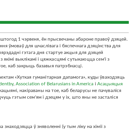
тогод 1 чэрвеня, ён прысвечаны абароне правоў дзяцей.
ня ўмоваў для шчаслівага і бяспечнага дзяцінства для
пярэдадні гэтага дня стартуе акцыя для дзяцей
з якімі выклікамі і цяжкасцямі сутыкаюцца сем'і з
 тое, каб закрыць базавыя патрэбнасці.
ектам «Хуткая гуманітарная дапамога», куды ўваходзяць
identby
,
Association of Belarusians in America
i
Асацыяцыя
акацыямі, накіраваны на тое, каб беларусы не пачуваліся
уць гэтым сем'ям і дзецям у іх, што яны не засталіся
ва знаходзяцца ў зняволенні (у тым ліку на хіміі з