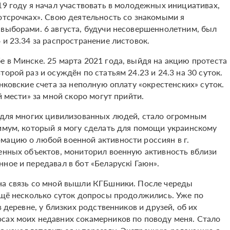
19 году я начал участвовать в молодежных инициативах,
отсрочках». Свою деятельность со знакомыми я
 выборами. 6 августа, будучи несовершеннолетним, был
 и 23.34 за распространение листовок.
е в Минске. 25 марта 2021 года, выйдя на акцию протеста
орой раз и осуждён по статьям 24.23 и 24.3 на 30 суток.
нковские счета за неполную оплату «окрестенских» суток.
й мести» за мной скоро могут прийти.
и для многих цивилизованных людей, стало огромным
нимум, который я могу сделать для помощи украинскому
мацию о любой военной активности россиян в г.
оенных объектов, мониторил военную активность вблизи
ное и передавал в бот «Беларускі Гаюн».
на связь со мной вышли КГБшники. После череды
 ещё несколько суток допросы продолжились. Уже по
в деревне, у близких родственников и друзей, об их
сах моих недавних сокамерников по поводу меня. Стало