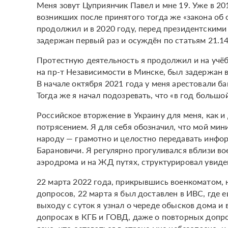
Меня зовут Цуприянчик Павел и мне 19. Уже в 20
возникших после принятого тогда же «закона об 
продолжил и в 2020 году, перед президентскими
задержан первый раз и осуждён по статьям 21.14
Протестную деятельность я продолжил и на учёб
на пр-т Независимости в Минске, был задержан вт
В начале октября 2021 года у меня арестовали ба
Тогда же я начал подозревать, что «в год большо
Российское вторжение в Украину для меня, как 
потрясением. Я для себя обозначил, что мой ми
народу — грамотно и целостно передавать инфор
Барановичи. Я регулярно прогуливался вблизи в
аэродрома и на ЖД путях, структурировал увиден
22 марта 2022 года, прикрывшись военкоматом, 
допросов, 22 марта я был доставлен в ИВС, где
выходу с суток я узнал о череде обысков дома и 
допросах в КГБ и ГОВД, даже о повторных допро