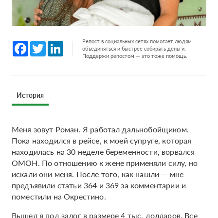
Репост в социальных сетях помогает людям
Facebook
Twitter
LinkedIn
объединяться и быстрее собирать деньги.
Поддержи репостом — это тоже помощь.
История
Меня зовут Роман. Я работал дальнобойщиком.
Пока находился в рейсе, к моей супруге, которая
находилась на 30 неделе беременности, ворвался
ОМОН. По отношению к жене применяли силу, но
искали они меня. После того, как нашли — мне
предъявили статьи 364 и 369 за комментарии и
поместили на Окрестино.
Вышел я под залог в размере 4 тыс. долларов. Все