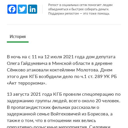
Репост в социальных сетях помогает людям
Facebook
Twitter
LinkedIn
объединяться и быстрее собирать деньги.
Поддержи репостом — это тоже помощь.
История
В ночь на с 11 на 12 июля 2021 года дом депутата
Олега Гайдукевича в Минской области в деревне
Сёмково атаковали коктейлями Молотова. Днем
этого дня КГБ возбудили дело по ч.1 ст. 289 УК РБ
«Акт терроризма».
13 августа 2021 года КГБ провели спецоперацию по
задержанию группы людей, всего около 20 человек.
В пропагандистских фильмах рассказали о
задержанной семье Войтеховичей из Борисова, а
также о том, что в отношении них велись
оперативно-розыскные мероприятия. Силовики