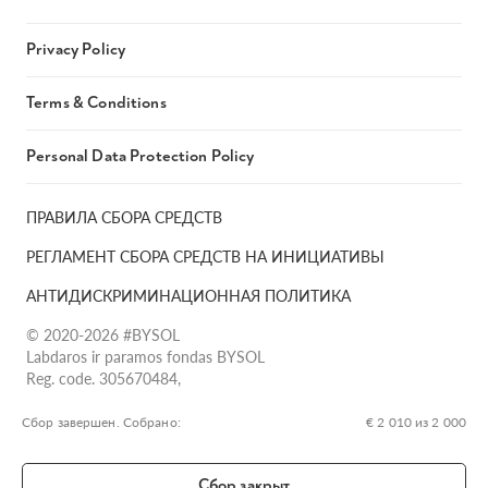
Privacy Policy
Terms & Conditions
Personal Data Protection Policy
ПРАВИЛА СБОРА СРЕДСТВ
РЕГЛАМЕНТ СБОРА СРЕДСТВ НА ИНИЦИАТИВЫ
АНТИДИСКРИМИНАЦИОННАЯ ПОЛИТИКА
© 2020-2026 #BYSOL
Labdaros ir paramos fondas BYSOL
Reg. code. 305670484,
Adress Vilniaus r. sav., Rudaminos sen., Skrabinės k., Skrabinės
g.17-1, LT-13253
Сбор завершен. Собрано:
€ 2 010 из 2 000
LT70 7300 0101 6724 1152, Swedbank, AB
SWIFT kodas HABALT22
Сбор закрыт
Banko kodas 73000