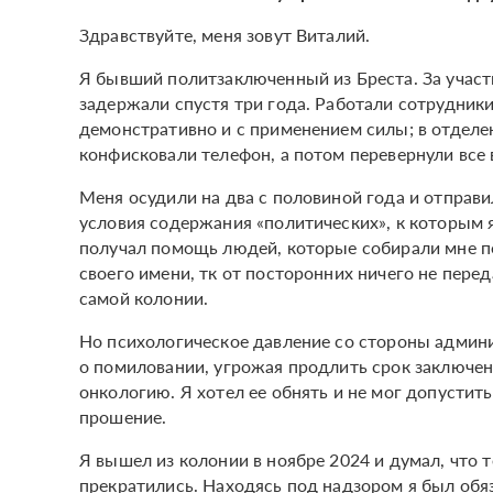
Здравствуйте, меня зовут Виталий.
Я бывший политзаключенный из Бреста. За участ
задержали спустя три года. Работали сотрудники
демонстративно и с применением силы; в отделе
конфисковали телефон, а потом перевернули все
Меня осудили на два с половиной года и отправ
условия содержания «политических», к которым я
получал помощь людей, которые собирали мне пе
своего имени, тк от посторонних ничего не пере
самой колонии.
Но психологическое давление со стороны админи
о помиловании, угрожая продлить срок заключен
онкологию. Я хотел ее обнять и не мог допустит
прошение.
Я вышел из колонии в ноябре 2024 и думал, что 
прекратились. Находясь под надзором я был обяз