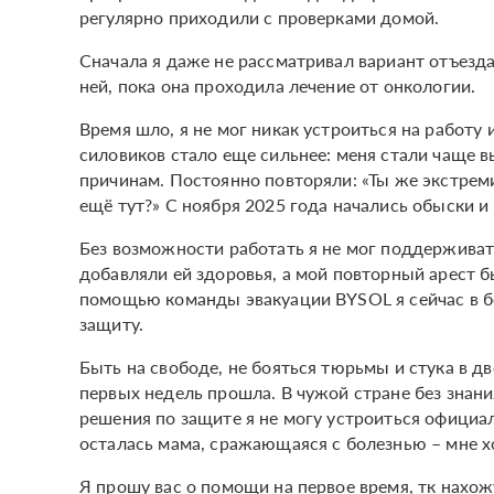
регулярно приходили с проверками домой.
Сначала я даже не рассматривал вариант отъезда.
ней, пока она проходила лечение от онкологии.
Время шло, я не мог никак устроиться на работу 
силовиков стало еще сильнее: меня стали чаще
причинам. Постоянно повторяли: «Ты же экстремис
ещё тут?» С ноября 2025 года начались обыски 
Без возможности работать я не мог поддерживать
добавляли ей здоровья, а мой повторный арест б
помощью команды эвакуации BYSOL я сейчас в б
защиту.
Быть на свободе, не бояться тюрьмы и стука в д
первых недель прошла. В чужой стране без знан
решения по защите я не могу устроиться официал
осталась мама, сражающаяся с болезнью – мне х
Я прошу вас о помощи на первое время, тк нах