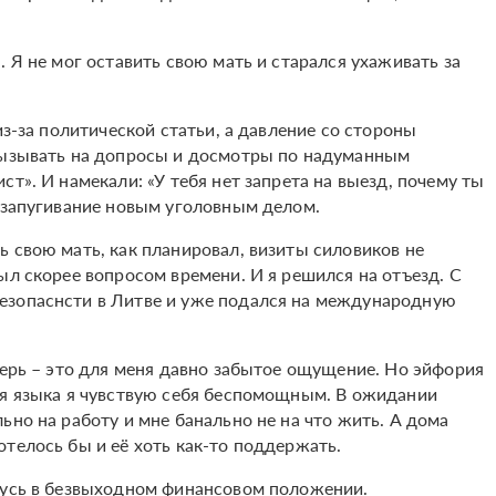
 Я не мог оставить свою мать и старался ухаживать за
из-за политической статьи, а давление со стороны
 вызывать на допросы и досмотры по надуманным
т». И намекали: «У тебя нет запрета на выезд, почему ты
и запугивание новым уголовным делом.
 свою мать, как планировал, визиты силовиков не
ыл скорее вопросом времени. И я решился на отъезд. С
езопаснсти в Литве и уже подался на международную
верь – это для меня давно забытое ощущение. Но эйфория
ия языка я чувствую себя беспомощным. В ожидании
ьно на работу и мне банально не на что жить. А дома
отелось бы и её хоть как-то поддержать.
ожусь в безвыходном финансовом положении.