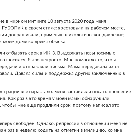
ие в мирном митинге 10 августа 2020 года меня
 ГУБОПиК в своем стиле: арестовали на рабочем месте,
нии допрашивали, применяя психологическое давление;
 в моем доме во время обыска.
или отбывать срок в ИК-3. Выдержать невыносимые
 относился, было непросто. Мне помогало то, что я
редачи и отправляли письма. Мама передавала их от
давали. Давала силы и поддержка других заключенных в
страции все нарастало: меня заставляли писать прошение
ия. Как раз в это время у моей мамы обнаружили
ь, чтобы мне еще продлили срок, поэтому написал это
теперь свободен. Однако, репрессии в отношении меня не
ан раз в неделю ходить на отметки в милицию, ко мне