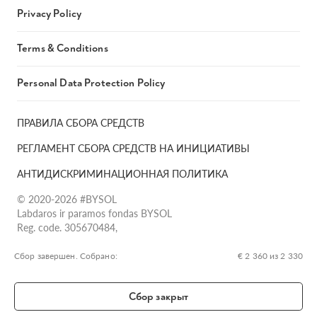
Privacy Policy
Terms & Conditions
Personal Data Protection Policy
ПРАВИЛА СБОРА СРЕДСТВ
РЕГЛАМЕНТ СБОРА СРЕДСТВ НА ИНИЦИАТИВЫ
АНТИДИСКРИМИНАЦИОННАЯ ПОЛИТИКА
© 2020-2026 #BYSOL
Labdaros ir paramos fondas BYSOL
Reg. code. 305670484,
Adress Vilniaus r. sav., Rudaminos sen., Skrabinės k., Skrabinės
g.17-1, LT-13253
Сбор завершен. Собрано:
€ 2 360 из 2 330
LT70 7300 0101 6724 1152, Swedbank, AB
SWIFT kodas HABALT22
Сбор закрыт
Banko kodas 73000