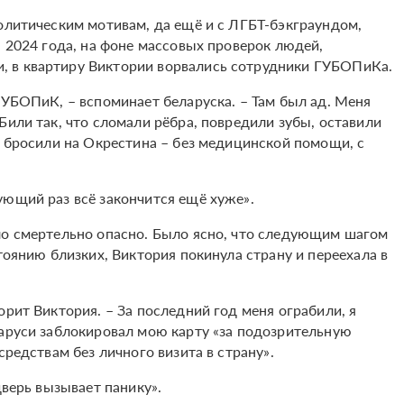
политическим мотивам, да ещё и с ЛГБТ-бэкграундом,
я 2024 года, на фоне массовых проверок людей,
 в квартиру Виктории ворвались сотрудники ГУБОПиКа.
ГУБОПиК, – вспоминает беларуска. – Там был ад. Меня
Били так, что сломали рёбра, повредили зубы, оставили
к бросили на Окрестина – без медицинской помощи, с
ующий раз всё закончится ещё хуже».
ло смертельно опасно. Было ясно, что следующим шагом
тоянию близких, Виктория покинула страну и переехала в
орит Виктория. – За последний год меня ограбили, я
ларуси заблокировал мою карту «за подозрительную
средствам без личного визита в страну».
дверь вызывает панику».