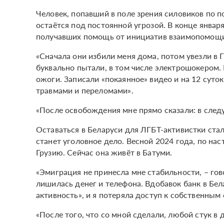
Человек, попавший в поле зрения силовиков по 
остаётся под постоянной угрозой. В конце январ
получавших помощь от инициатив взаимопомощи,
«Сначала они избили меня дома, потом увезли в 
буквально пытали, в том числе электрошокером. 
ожоги. Записали «покаянное» видео и на 12 суто
травмами и переломами».
«После освобождения мне прямо сказали: в след
Оставаться в Беларуси для ЛГБТ-активистки ста
станет уголовное дело. Весной 2024 года, по нас
Грузию. Сейчас она живёт в Батуми.
«Эмиграция не принесла мне стабильности, – гов
лишилась денег и телефона. Вдобавок банк в Бе
активность», и я потеряла доступ к собственным 
«После того, что со мной сделали, любой стук в 