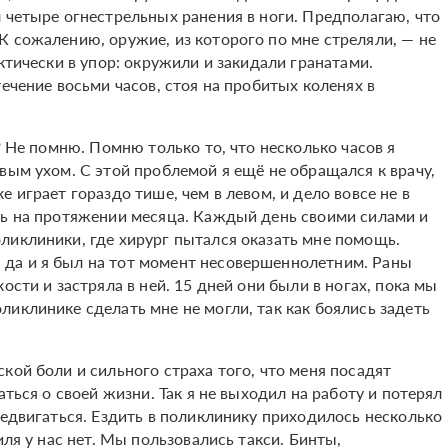
 четыре огнестрельных ранения в ноги. Предполагаю, что
К сожалению, оружие, из которого по мне стреляли, — не
ктически в упор: окружили и закидали гранатами.
ечение восьми часов, стоя на пробитых коленях в
? Не помню. Помню только то, что несколько часов я
вым ухом. С этой проблемой я ещё не обращался к врачу,
 играет гораздо тише, чем в левом, и дело вовсе не в
ть на протяжении месяца. Каждый день своими силами и
ликлиники, где хирург пытался оказать мне помощь.
да и я был на тот момент несовершеннолетним. Раны
ости и застряла в ней. 15 дней они были в ногах, пока мы
иклинике сделать мне не могли, так как боялись задеть
кой боли и сильного страха того, что меня посадят
аться о своей жизни. Так я не выходил на работу и потерял
редвигаться. Ездить в поликлинику приходилось несколько
иля у нас нет. Мы пользовались такси. Бинты,