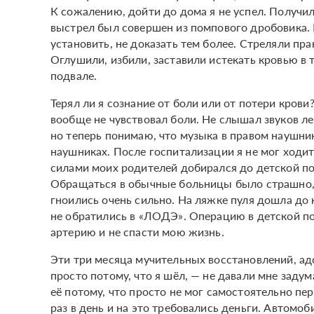
К сожалению, дойти до дома я не успел. Получил
выстрел был совершен из помпового дробовика. 
установить, не доказать тем более. Стреляли пра
Оглушили, избили, заставили истекать кровью в т
подвале.
Терял ли я сознание от боли или от потери крови
вообще не чувствовал боли. Не слышал звуков ле
но теперь понимаю, что музыка в правом наушнике
наушниках. После госпитализации я не мог ходи
силами моих родителей добирался до детской по
Обращаться в обычные больницы было страшно, 
гноились очень сильно. На ляжке пуля дошла до к
не обратились в «ЛОДЭ». Операцию в детской пол
артерию и не спасти мою жизнь.
Эти три месяца мучительных восстановлений, адс
просто потому, что я шёл, — не давали мне задум
её потому, что просто не мог самостоятельно пе
раз в день и на это требовались деньги. Автомоб