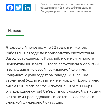
Репост в социальных сетях помогает людям
Facebook
Twitter
LinkedIn
объединяться и быстрее собирать деньги.
Поддержи репостом — это тоже помощь.
История
Я взрослый человек, мне 52 года, я инженер.
Работал на заводе по производству светотехники.
Завод сотрудничал с Россией, и отчислял налоги
нелегитимной власти! После августовских событий
и высказывание своей гражданской случился
конфликт с руководством завода. И я решил
уволиться! Ходил на митинги и марши. Дома у меня
висел БЧБ флаг, за что и получил штраф 1160р и
отсидел двое суток! Сейчас из-за сложной ситуации
в стране и преследования властей — я оказался в
сложной финансовой ситуации.