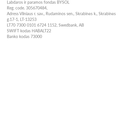
Labdaros ir paramos fondas BYSOL
Reg. code. 305670484,
Adress Vilniaus r. sav., Rudaminos sen., Skrabinės k., Skrabinės
g.17-1, LT-13253
LT70 7300 0101 6724 1152, Swedbank, AB
SWIFT kodas HABALT22
Banko kodas 73000