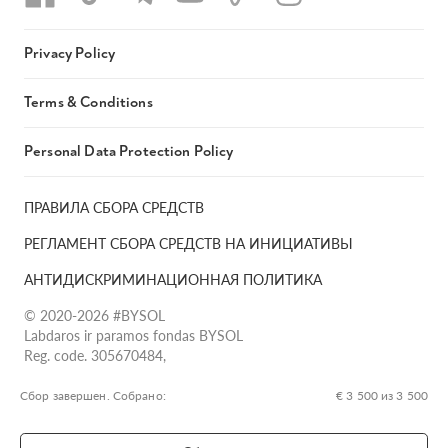
Privacy Policy
Terms & Conditions
Personal Data Protection Policy
ПРАВИЛА СБОРА СРЕДСТВ
РЕГЛАМЕНТ СБОРА СРЕДСТВ НА ИНИЦИАТИВЫ
АНТИДИСКРИМИНАЦИОННАЯ ПОЛИТИКА
© 2020-2026 #BYSOL
Labdaros ir paramos fondas BYSOL
Reg. code. 305670484,
Adress Vilniaus r. sav., Rudaminos sen., Skrabinės k., Skrabinės
g.17-1, LT-13253
Сбор завершен. Собрано:
€ 3 500 из 3 500
LT70 7300 0101 6724 1152, Swedbank, AB
SWIFT kodas HABALT22