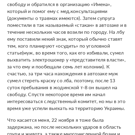
свободу и обратился в организацию «Имена»,
который и помог ему с мед.консультациями
(документы о травмах имеются). Затем супруга
поместили в так называемый «стакан» в автозаке и в
течение нескольких часов возили по городу. На лбу
ему поставили некий знак, который обычно ставят
тем, кого планируют «осудить» по уголовной
статье(муж, во время того, как его избивали, сумел
выхватить электрошокер у «представителя власти»,
за что ему и пообещали семь лет колонии). К
счастью, за три часа нахождения в автозаке муж
сумел стереть краску со лба, поэтому, после 13
суток пребывания в жодинской т-8 он вышел на
свободу. Спустя некоторое время им начал
интересоваться следственный комитет, но мы в это
время уже успели выехать на территорию Украины.
Что касается меня, 22 ноября я тоже была
задержана, но после нескольких ударов в область
груди и живота, а также многочисленной брани и