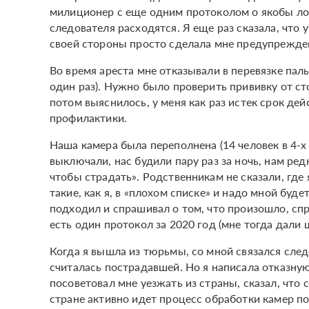
милиционер с еще одним протоколом о якобы лож
следователя расходятся. Я еще раз сказала, что у
своей стороны просто сделала мне предупрежден
Во время ареста мне отказывали в перевязке паль
один раз). Нужно было проверить прививку от сто
потом выяснилось, у меня как раз истек срок де
профилактики.
Наша камера была переполнена (14 человек в 4-х 
выключали, нас будили пару раз за ночь, нам ред
чтобы страдать». Родственникам не сказали, где 
такие, как я, в «плохом списке» и надо мной буд
подходил и спрашивал о том, что произошло, спр
есть один протокол за 2020 год (мне тогда дали ш
Когда я вышла из тюрьмы, со мной связался следо
считалась пострадавшей. Но я написала отказную,
посоветовал мне уезжать из страны, сказал, что 
стране активно идет процесс обработки камер по