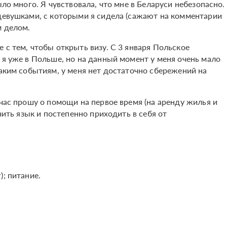
ыло много. Я чувствовала, что мне в Беларуси небезопасно.
 девушками, с которыми я сидела (сажают на комментарии
м делом.
 с тем, чтобы открыть визу. С 3 января Польское
 я уже в Польше, но на данный момент у меня очень мало
таким событиям, у меня нет достаточно сбережений на
йчас прошу о помощи на первое время (на аренду жилья и
учить язык и постепенно приходить в себя от
); питание.