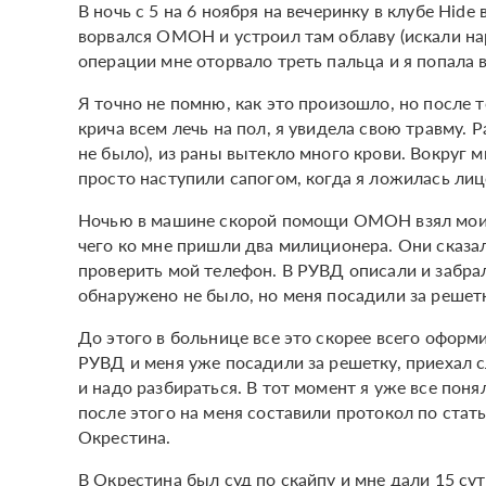
В ночь с 5 на 6 ноября на вечеринку в клубе Hide
ворвался ОМОН и устроил там облаву (искали нар
операции мне оторвало треть пальца и я попала 
Я точно не помню, как это произошло, но после 
крича всем лечь на пол, я увидела свою травму. Р
не было), из раны вытекло много крови. Вокруг м
просто наступили сапогом, когда я ложилась лицо
Ночью в машине скорой помощи ОМОН взял мои 
чего ко мне пришли два милиционера. Они сказал
проверить мой телефон. В РУВД описали и забра
обнаружено не было, но меня посадили за решет
До этого в больнице все это скорее всего оформ
РУВД и меня уже посадили за решетку, приехал 
и надо разбираться. В тот момент я уже все пон
после этого на меня составили протокол по стать
Окрестина.
В Окрестина был суд по скайпу и мне дали 15 су