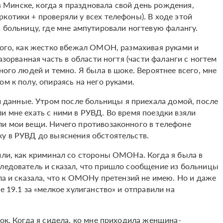
 в Минске, когда я праздновала свой день рождения,
котики + проверяли у всех телефоны). В ходе этой
в больницу, где мне ампутировали ногтевую фалангу.
того, как жестко вбежал ОМОН, размахивая руками и
азорванная часть в области ногтя (части фаланги с ногтем
ного людей и темно. Я была в шоке. Вероятнее всего, мне
м к полу, опираясь на него руками.
данные. Утром после больницы я приехала домой, после
и мне ехать с ними в РУВД. Во время поездки взяли
ли мои вещи. Ничего противозаконного в телефоне
ку в РУВД до выяснения обстоятельств.
или, как криминал со стороны ОМОНа. Когда я была в
следователь и сказал, что пришло сообщение из больницы
яла и сказала, что к ОМОНу претензий не имею. Но и даже
е 19.1 за «мелкое хулиганство» и отправили на
ток. Когда я сидела, ко мне приходила женщина-