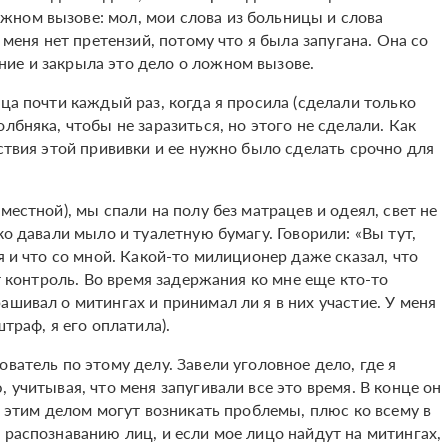
ном вызове: мол, мои слова из больницы и слова
 меня нет претензий, потому что я была запугана. Она со
ие и закрыла это дело о ложном вызове.
ца почти каждый раз, когда я просила (сделали только
лбняка, чтобы не заразиться, но этого не сделали. Как
йствия этой прививки и ее нужно было сделать срочно для
местной), мы спали на полу без матрацев и одеял, свет не
ко давали мыло и туалетную бумагу. Говорили: «Вы тут,
я и что со мной. Какой-то милиционер даже сказал, что
ет контроль. Во время задержания ко мне еще кто-то
ашивал о митингах и принимал ли я в них участие. У меня
траф, я его оплатила).
ватель по этому делу. Завели уголовное дело, где я
 учитывая, что меня запугивали все это время. В конце он
с этим делом могут возникать проблемы, плюс ко всему в
 распознаванию лиц, и если мое лицо найдут на митингах,