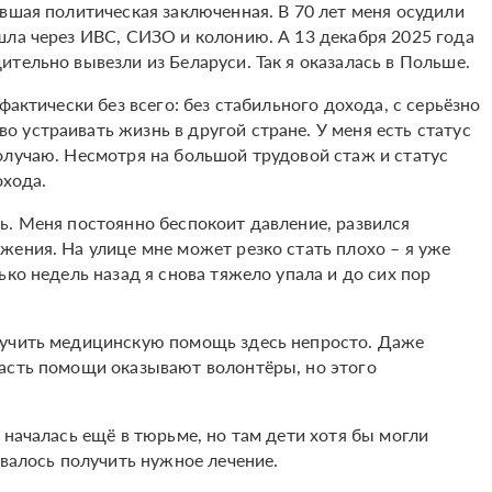
вшая политическая заключенная. В 70 лет меня осудили
шла через ИВС, СИЗО и колонию. А 13 декабря 2025 года
тельно вывезли из Беларуси. Так я оказалась в Польше.
фактически без всего: без стабильного дохода, с серьёзно
 устраивать жизнь в другой стране. У меня есть статус
олучаю. Несмотря на большой трудовой стаж и статус
охода.
ь. Меня постоянно беспокоит давление, развился
жения. На улице мне может резко стать плохо – я уже
ько недель назад я снова тяжело упала и до сих пор
лучить медицинскую помощь здесь непросто. Даже
Часть помощи оказывают волонтёры, но этого
 началась ещё в тюрьме, но там дети хотя бы могли
авалось получить нужное лечение.