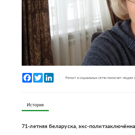
Facebook
Twitter
LinkedIn
Репост в социальных сетях помогает людям
История
71-летняя беларуска, экс-политзаключённа