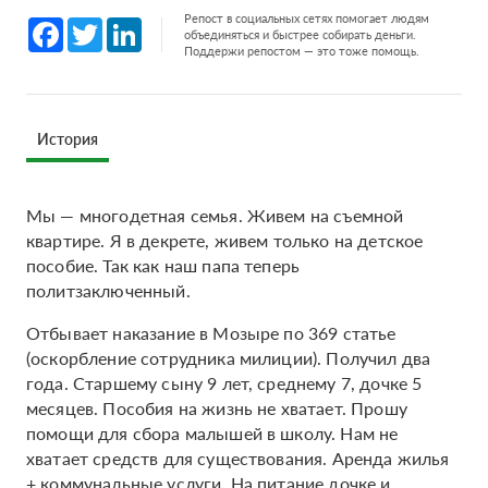
Репост в социальных сетях помогает людям
Facebook
Twitter
LinkedIn
объединяться и быстрее собирать деньги.
Поддержи репостом — это тоже помощь.
История
Мы — многодетная семья. Живем на съемной
квартире. Я в декрете, живем только на детское
пособие. Так как наш папа теперь
политзаключенный.
Отбывает наказание в Мозыре по 369 статье
(оскорбление сотрудника милиции). Получил два
года. Старшему сыну 9 лет, среднему 7, дочке 5
месяцев. Пособия на жизнь не хватает. Прошу
помощи для сбора малышей в школу. Нам не
хватает средств для существования. Аренда жилья
+ коммунальные услуги. На питание дочке и