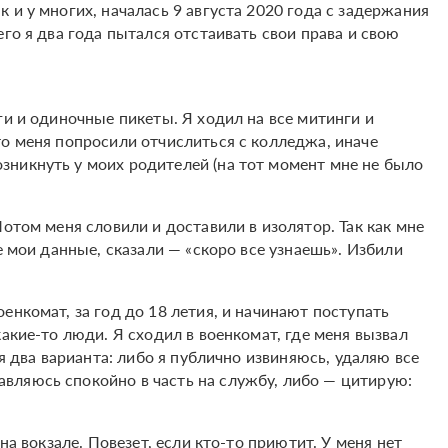
 и у многих, началась 9 августа 2020 года с задержания
го я два года пытался отстаивать свои права и свою
ги и одиночные пикеты. Я ходил на все митинги и
то меня попросили отчислиться с колледжа, иначе
никнуть у моих родителей (на тот момент мне не было
отом меня словили и доставили в изолятор. Так как мне
е мои данные, сказали — «скоро все узнаешь». Избили
енкомат, за год до 18 летия, и начинают поступать
акие-то люди. Я сходил в военкомат, где меня вызвал
ня два варианта: либо я публично извиняюсь, удаляю все
вляюсь спокойно в часть на службу, либо — цитирую:
на вокзале. Повезет, если кто-то приютит. У меня нет