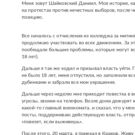
Меня зовут Шайковский Даниил. Моя история, как
на протестах против нечестных выборов, после че
позицию.
Все началось с отчисления из колледжа за митин
продолжаю участвовать во всех движениях. За э
пообещали большие проблемы, которые могут воз
18 лет).
Дальше я так же ходил и призывал власть уйти. П
не было 18 лет, меня отпустили, но заполнили вс
дубинками и забрали все мои украшения.
Дальше через неделю мне приходит повестка в во
угрозы, звонки на телефон. Возле дома дежурят к
какой-то главный военкомата, и сказал, что у ме
посты, поддерживаю действующую власть, отпра
«повезет, если выживешь».
После этого, 20 марта, я приехал в Краков. Живу 