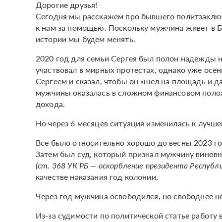
Дорогие друзья!
Сегодня мы расскажем про бывшего политзаключ
к нам за помощью. Поскольку мужчина живет в Бе
истории мы будем менять.
2020 год для семьи Сергея был полон надежды на
участвовал в мирных протестах, однако уже осен
Сергеем и сказал, чтобы он «шел на площадь и д
мужчины оказалась в сложном финансовом полож
дохода.
Но через 6 месяцев ситуация изменилась к лучш
Все было относительно хорошо до весны 2023 год
Затем был суд, который признал мужчину виновн
(ст. 368 УК РБ — оскорбление президента Республи
качестве наказания год колонии.
Через год мужчина освободился, но свободнее не
Из-за судимости по политической статье работу 