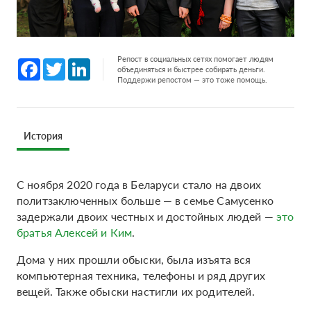
Репост в социальных сетях помогает людям
Facebook
Twitter
LinkedIn
объединяться и быстрее собирать деньги.
Поддержи репостом — это тоже помощь.
История
С ноября 2020 года в Беларуси стало на двоих
политзаключенных больше — в семье Самусенко
задержали двоих честных и достойных людей —
это
братья Алексей и Ким
.
Дома у них прошли обыски, была изъята вся
компьютерная техника, телефоны и ряд других
вещей. Также обыски настигли их родителей.