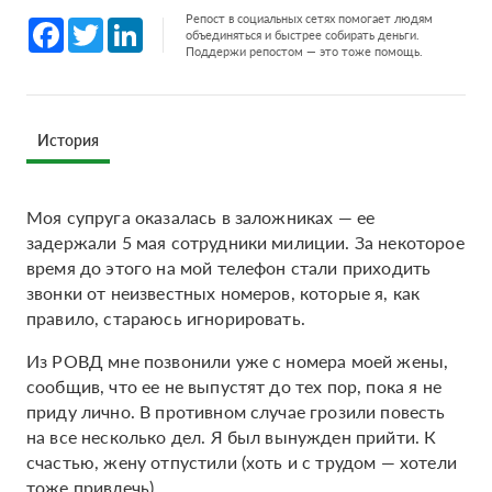
Репост в социальных сетях помогает людям
Facebook
Twitter
LinkedIn
объединяться и быстрее собирать деньги.
Поддержи репостом — это тоже помощь.
История
Моя супруга оказалась в заложниках — ее
задержали 5 мая сотрудники милиции. За некоторое
время до этого на мой телефон стали приходить
звонки от неизвестных номеров, которые я, как
правило, стараюсь игнорировать.
Из РОВД мне позвонили уже с номера моей жены,
сообщив, что ее не выпустят до тех пор, пока я не
приду лично. В противном случае грозили повесть
на все несколько дел. Я был вынужден прийти. К
счастью, жену отпустили (хоть и с трудом — хотели
тоже привлечь).