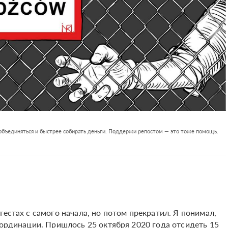
 объединяться и быстрее собирать деньги. Поддержи репостом — это тоже помощь.
тестах с самого начала, но потом прекратил. Я понимал,
оординации. Пришлось 25 октября 2020 года отсидеть 15