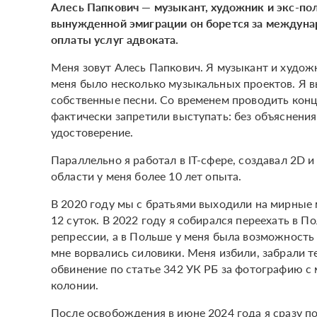
Алесь Папкович — музыкант, художник и экс-по
вынужденной эмиграции он борется за междуна
оплаты услуг адвоката.
Меня зовут Алесь Папкович. Я музыкант и худож
меня было несколько музыкальных проектов. Я в
собственные песни. Со временем проводить конц
фактически запретили выступать: без объяснени
удостоверение.
Параллельно я работал в IT-сфере, создавал 2D 
области у меня более 10 лет опыта.
В 2020 году мы с братьями выходили на мирные 
12 суток. В 2022 году я собирался переехать в 
репрессии, а в Польше у меня была возможность 
мне ворвались силовики. Меня избили, забрали т
обвинение по статье 342 УК РБ за фотографию с 
колонии.
После освобождения в июне 2024 года я сразу п