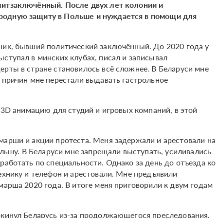
литзаключённый. После двух лет колонии и
родную защиту в Польше и нуждается в помощи для
ник, бывший политический заключённый. До 2020 года у
ыступал в минских клубах, писал и записывал
ерты в стране становилось всё сложнее. В Беларуси мне
я причин мне перестали выдавать гастрольное
и 3D анимацию для студий и игровых компаний, в этой
марши и акции протеста. Меня задержали и арестовали на
Польшу. В Беларуси мне запрещали выступать, усиливались
работать по специальности. Однако за день до отъезда ко
ехнику и телефон и арестовали. Мне предъявили
марша 2020 года. В итоге меня приговорили к двум годам
окинул Беларусь из-за продолжающегося преследования.