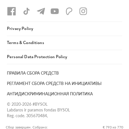
Privacy Policy
Terms & Conditions
Personal Data Protection Policy
ПРАВИЛА СБОРА СРЕДСТВ
РЕГЛАМЕНТ СБОРА СРЕДСТВ НА ИНИЦИАТИВЫ
АНТИДИСКРИМИНАЦИОННАЯ ПОЛИТИКА
© 2020-2026 #BYSOL
Labdaros ir paramos fondas BYSOL
Reg. code. 305670484,
Adress Vilniaus r. sav., Rudaminos sen., Skrabinės k., Skrabinės
g.17-1, LT-13253
Сбор завершен. Собрано:
€ 793 из 770