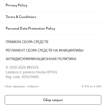
Privacy Policy
Terms & Conditions
Personal Data Protection Policy
ПРАВИЛА СБОРА СРЕДСТВ
РЕГЛАМЕНТ СБОРА СРЕДСТВ НА ИНИЦИАТИВЫ
АНТИДИСКРИМИНАЦИОННАЯ ПОЛИТИКА
© 2020-2026 #BYSOL
Labdaros ir paramos fondas BYSOL
Reg. code. 305670484,
Adress Vilniaus r. sav., Rudaminos sen., Skrabinės k., Skrabinės
g.17-1, LT-13253
Сбор завершен. Собрано:
€ 952 из 3 000
LT70 7300 0101 6724 1152, Swedbank, AB
SWIFT kodas HABALT22
Сбор закрыт
Banko kodas 73000