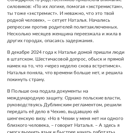
силовиков: «По их логике, помогая «экстремистам»,
ты тоже «экстремист». И неважно, что это твой
родной человек», — сетует Наталья. Начались
репрессии против родителей политзаключенных.
Несколько месяцев женщина переезжала и жила в
других городах, опасаясь задержания.
В декабре 2024 года к Наталье домой пришли люди
в штатском. Шестичасовой допрос, обыск и прямой
намек на то, что «через неделю снова встретимся».
Наталья поняла, что времени больше нет, и решила
покинуть страну.
В Польше она подала документы на
международную защиту. Однако польские власти,
руководствуясь Дублинским регламентом, решили
передать её дело в Чехию, выдавшую ей
шенгенскую визу. «Но в Чехии у меня нет ни одного
близкого человека, – говорит Наталья. – А здесь я
смогу выучить язык и быстрее начать работать».