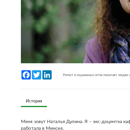
Facebook
Twitter
LinkedIn
Репост в социальных сетях помогает людям
История
Меня зовут Наталья Дулина. Я – экс-доцентка к
работала в Минске.