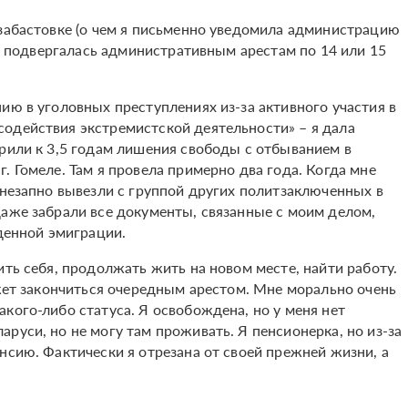
 забастовке (о чем я письменно уведомила администрацию
аз подвергалась административным арестам по 14 или 15
ию в уголовных преступлениях из-за активного участия в
одействия экстремистской деятельности» – я дала
орили к 3,5 годам лишения свободы с отбыванием в
. Гомеле. Там я провела примерно два года. Когда мне
внезапно вывезли с группой других политзаключенных в
даже забрали все документы, связанные с моим делом,
жденной эмиграции.
ить себя, продолжать жить на новом месте, найти работу.
ожет закончиться очередным арестом. Мне морально очень
кого-либо статуса. Я освобождена, но у меня нет
руси, но не могу там проживать. Я пенсионерка, но из-за
нсию. Фактически я отрезана от своей прежней жизни, а