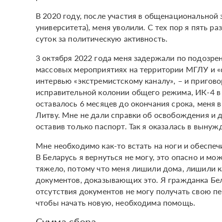
В 2020 году, после участия в общенациональной
университета), меня уволили. С тех пор я пять р
суток за политическую активность.
3 октября 2022 года меня задержали по подозрен
массовых мероприятиях на территории МГЛУ и «с
интервью «экстремистскому каналу», – и пригов
исправительной колонии общего режима, ИК-4 в г
оставалось 6 месяцев до окончания срока, меня 
Литву. Мне не дали справки об освобождения и 
оставив только паспорт. Так я оказалась в выну
Мне необходимо как-то встать на ноги и обеспеч
В Беларусь я вернуться не могу, это опасно и м
тяжело, потому что меня лишили дома, лишили ка
документов, доказывающих это. Я гражданка Бела
отсутствия документов не могу получать свою пе
чтобы начать новую, необходима помощь.
Сумма сбора