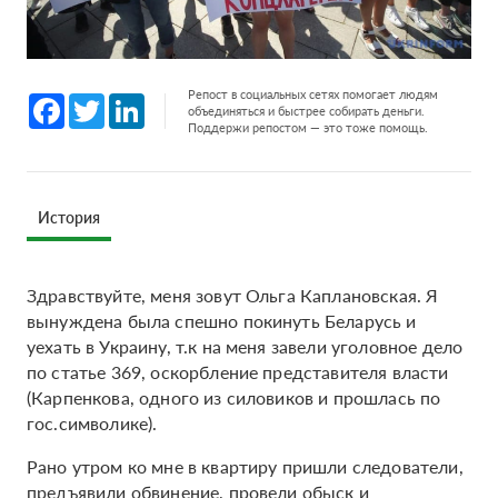
Репост в социальных сетях помогает людям
Facebook
Twitter
LinkedIn
объединяться и быстрее собирать деньги.
Поддержи репостом — это тоже помощь.
История
Здравствуйте, меня зовут Ольга Каплановская. Я
вынуждена была спешно покинуть Беларусь и
уехать в Украину, т.к на меня завели уголовное дело
по статье 369, оскорбление представителя власти
(Карпенкова, одного из силовиков и прошлась по
гос.символике).
Рано утром ко мне в квартиру пришли следователи,
предъявили обвинение, провели обыск и